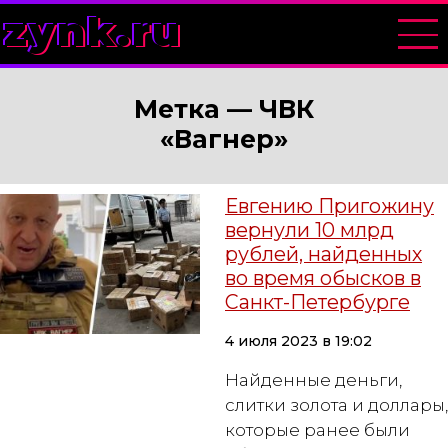
zynk.ru
Метка —
ЧВК
«Вагнер»
Евгению Пригожину
вернули 10 млрд
рублей, найденных
во время обысков в
Санкт-Петербурге
4 июля 2023 в 19:02
Найденные деньги,
слитки золота и доллары,
которые ранее были