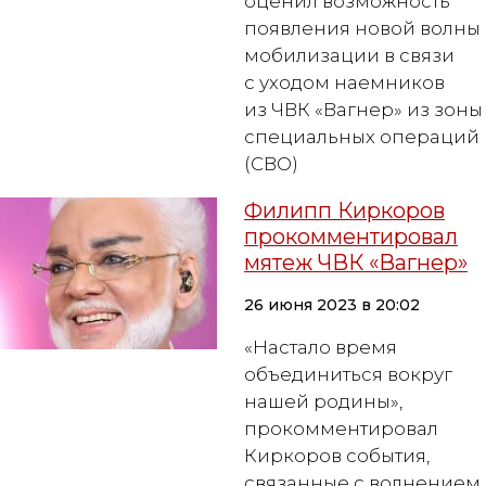
оценил возможность
появления новой волны
мобилизации в связи
с уходом наемников
из ЧВК «Вагнер» из зоны
специальных операций
(СВО)
Филипп Киркоров
прокомментировал
мятеж ЧВК «Вагнер»
26 июня 2023 в 20:02
«Настало время
объединиться вокруг
нашей родины»,
прокомментировал
Киркоров события,
связанные с волнением