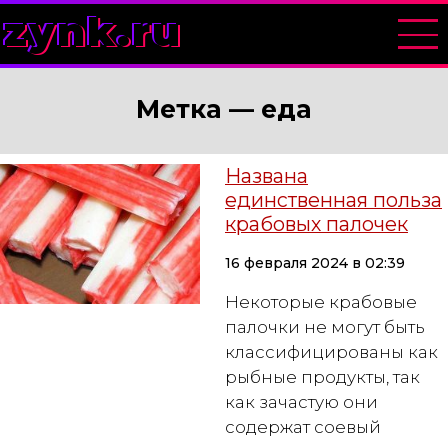
zynk.ru
Метка —
еда
Названа
единственная польза
крабовых палочек
16 февраля 2024 в 02:39
Некоторые крабовые
палочки не могут быть
классифицированы как
рыбные продукты, так
как зачастую они
содержат соевый