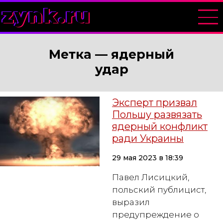
zynk.ru
Метка —
ядерный
удар
Эксперт призвал
Польшу развязать
ядерный конфликт
ради Украины
29 мая 2023 в 18:39
Павел Лисицкий,
польский публицист,
выразил
предупреждение о