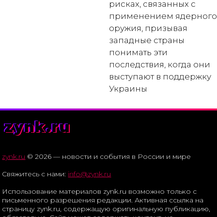
рисках, связанных с
применением ядерного
оружия, призывая
западные страны
понимать эти
последствия, когда они
выступают в поддержку
Украины
zynk.ru
zynk.ru
© 2026 — новости и события в России и мире
Свяжитесь с нами:
info@zynk.ru
Использование материалов zynk.ru возможно только с
письменного разрешения редакции. Активная ссылка на
страницу zynk.ru, содержащую оригинальную публикацию,