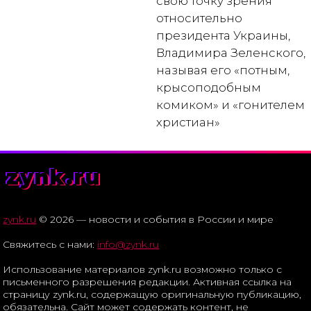
свою точку зрения
относительно
президента Украины,
Владимира Зеленского,
называя его «потным,
крысоподобным
комиком» и «гонителем
христиан»
zynk.ru
zynk.ru
© 2026 — новости и события в России и мире
Свяжитесь с нами:
info@zynk.ru
Использование материалов zynk.ru возможно только с
письменного разрешения редакции. Активная ссылка на
страницу zynk.ru, содержащую оригинальную публикацию,
обязательна. Сайт может содержать контент, не