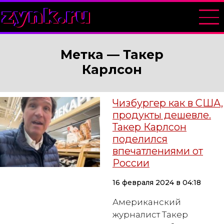
zynk.ru
Метка —
Такер
Карлсон
Чизбургер как в США,
продукты дешевле.
Такер Карлсон
поделился
впечатлениями от
России
16 февраля 2024 в 04:18
Американский
журналист Такер