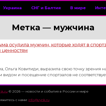
Украина
СНГ и Балтия
В мире
Инте
Метка —
мужчина
ма осудила мужчин, которые ходят в спортза
 ценностям
, Ольга Ковитиди, выразила свою точку зрения на
 видом и посещение спортзалов не соответству
nk.ru
© 2026 — новости и события в России и мире
яжитесь с нами:
info@zynk.ru