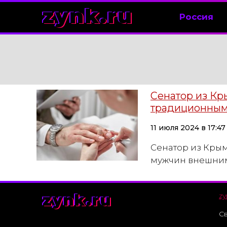
zynk.ru
Россия
Сенатор из Кры
традиционным
11 июля 2024 в 17:47
Сенатор из Крыма
мужчин внешним
zynk.ru
zy
Св