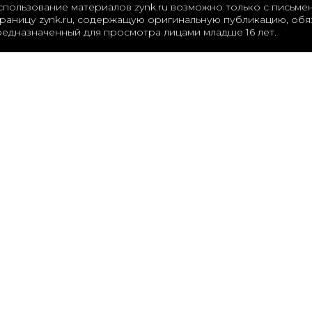
спользование материалов zynk.ru возможно только с письме
раницу zynk.ru, содержащую оригинальную публикацию, обяз
редназначенный для просмотра лицами младше 16 лет.