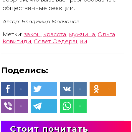
общественные реакции.
Автор: Владимир Молчанов
Метки:
закон
,
красота
,
мужчина
,
Ольга
Ковитиди
,
Совет Федерации
Поделись:
Стоит почитать