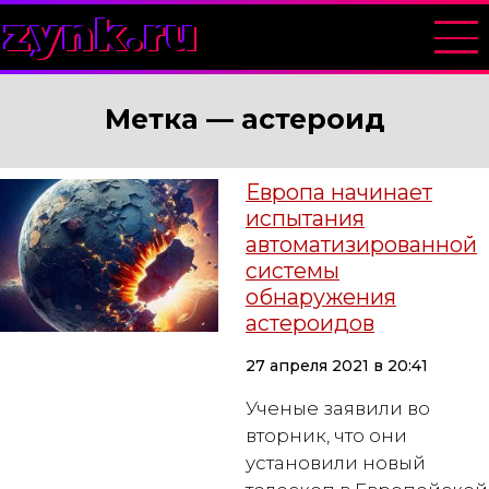
zynk.ru
Метка —
астероид
Европа начинает
испытания
автоматизированной
системы
обнаружения
астероидов
27 апреля 2021 в 20:41
Ученые заявили во
вторник, что они
установили новый