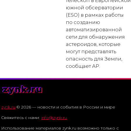
телескоп в Европейской
южной обсерватории
(ESO) в рамках работы
по созданию
автоматизированной
сети для обнаружения
астероидов, которые
могут представлять
опасность для Земли,
сообщает AP.
zynk.ru
zynk.ru
© 2026 — новости и события в России и мире
Свяжитесь с нами:
info@zynk.ru
Использование материалов zynk.ru возможно только с