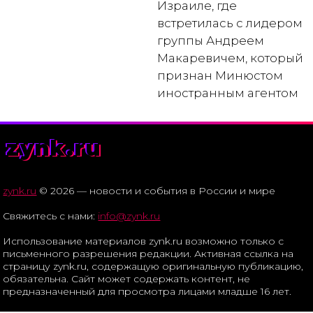
Израиле, где
встретилась с лидером
группы Андреем
Макаревичем, который
признан Минюстом
иностранным агентом
zynk.ru
zynk.ru
© 2026 — новости и события в России и мире
Свяжитесь с нами:
info@zynk.ru
Использование материалов zynk.ru возможно только с
письменного разрешения редакции. Активная ссылка на
страницу zynk.ru, содержащую оригинальную публикацию,
обязательна. Сайт может содержать контент, не
предназначенный для просмотра лицами младше 16 лет.