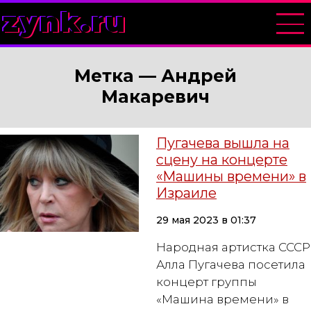
zynk.ru
Метка —
Андрей
Макаревич
Пугачева вышла на
сцену на концерте
«Машины времени» в
Израиле
29 мая 2023 в 01:37
Народная артистка СССР
Алла Пугачева посетила
концерт группы
«Машина времени» в