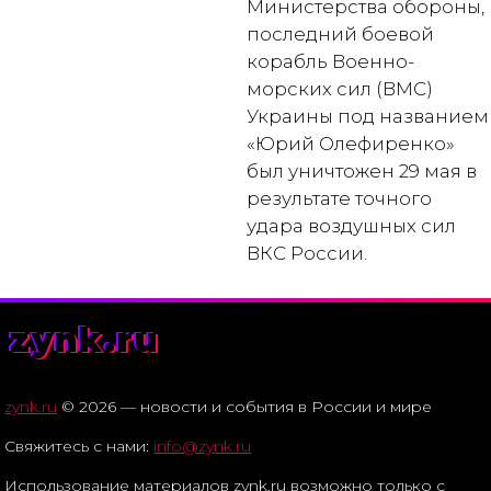
Министерства обороны,
последний боевой
корабль Военно-
морских сил (ВМС)
Украины под названием
«Юрий Олефиренко»
был уничтожен 29 мая в
результате точного
удара воздушных сил
ВКС России.
zynk.ru
zynk.ru
© 2026 — новости и события в России и мире
Свяжитесь с нами:
info@zynk.ru
Использование материалов zynk.ru возможно только с