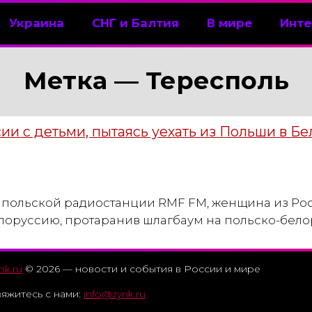
Украина
СНГ и Балтия
В мире
Инте
Метка —
Тересполь
ии с детьми, пытаясь уехать из Польши в Б
ольской радиостанции RMF FM, женщина из Росси
лоруссию, протаранив шлагбаум на польско-бело
nk.ru
© 2026 — новости и события в России и мире
яжитесь с нами:
info@zynk.ru