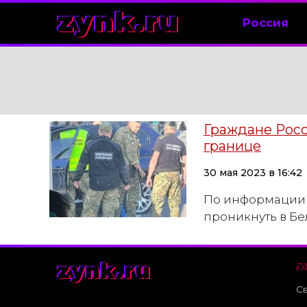
zynk.ru
Россия
Граждане Росс
границе
30 мая 2023 в 16:42
По информации п
проникнуть в Бе
zynk.ru
zy
Св