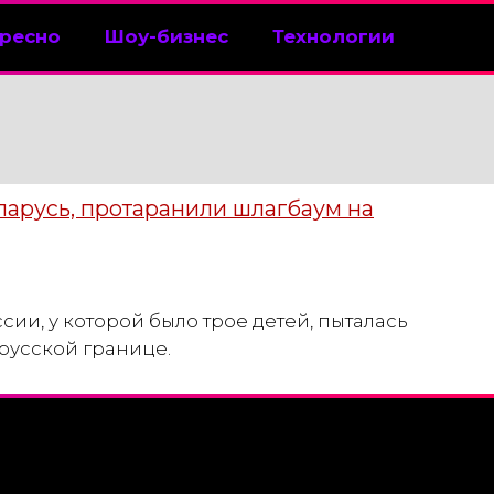
ресно
Шоу-бизнес
Технологии
еларусь, протаранили шлагбаум на
и, у которой было трое детей, пыталась
русской границе.