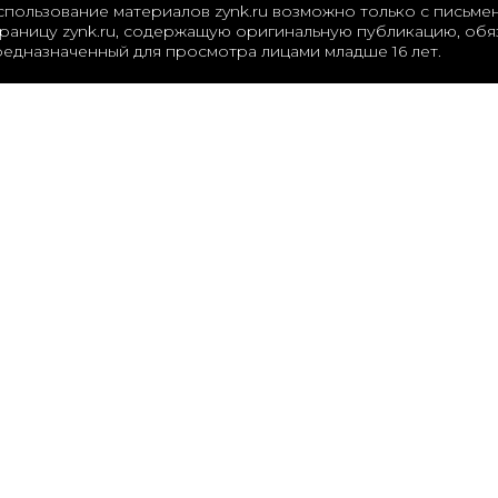
спользование материалов zynk.ru возможно только с письме
раницу zynk.ru, содержащую оригинальную публикацию, обяз
редназначенный для просмотра лицами младше 16 лет.