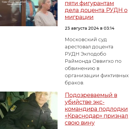
пяти фигурантам
дела доцента РУДН о
миграции
23 августа 2024 в 03:14
Московский суд
арестовал доцента
РУДН Экподобо
Раймонда Оввигхо по
обвинению в
организации фиктивных
браков.
Подозреваемый в
убийстве экс-
командира подлодки
«Краснодар» признал
свою вину