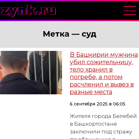
zynk.ru
Метка —
суд
В Башкирии мужчина
убил сожительницу,
тело хранил в
погребе, а потом
расчленил и вывез в
разные места
6 сентября 2025 в 06:05
Жителя города Белебей
в Башкортостане
заключили под стражу