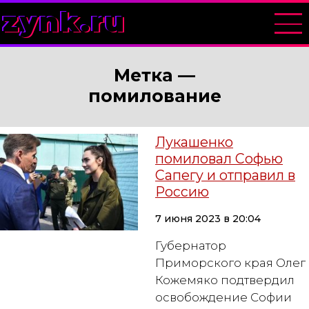
zynk.ru
Метка —
помилование
Лукашенко
помиловал Софью
Сапегу и отправил в
Россию
7 июня 2023 в 20:04
Губернатор
Приморского края Олег
Кожемяко подтвердил
освобождение Софии