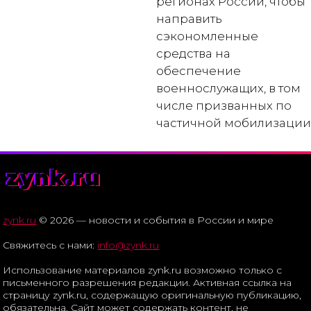
регионах России, чтобы
направить
сэкономленные
средства на
обеспечение
военнослужащих, в том
числе призванных по
частичной мобилизации
zynk.ru
zynk.ru
© 2026 — новости и события в России и мире
Свяжитесь с нами:
info@zynk.ru
Использование материалов zynk.ru возможно только с
письменного разрешения редакции. Активная ссылка на
страницу zynk.ru, содержащую оригинальную публикацию,
обязательна. Сайт может содержать контент, не