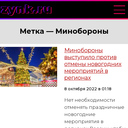
zynk.ru
Метка —
Минобороны
Минобороны
выступило против
отмены новогодних
мероприятий в
регионах
8 октября 2022 в 01:18
Нет необходимости
отменять праздничные
новогодние
мероприятия в