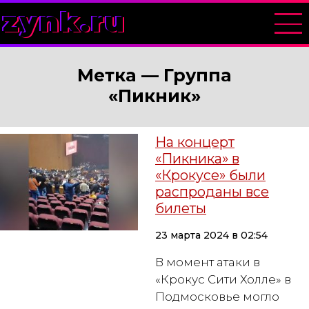
zynk.ru
Метка —
Группа
«Пикник»
На концерт
«Пикника» в
«Крокусе» были
распроданы все
билеты
23 марта 2024 в 02:54
В момент атаки в
«Крокус Сити Холле» в
Подмосковье могло