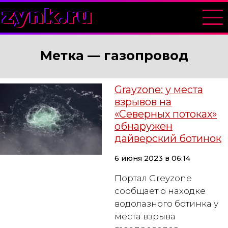
zynk.ru
Метка —
газопровод
Grayzone: у места
взрывов на
«Северных потоках»
обнаружен
дайверский ботинок
6 июня 2023 в 06:14
Портал Greyzone
сообщает о находке
водолазного ботинка у
места взрыва