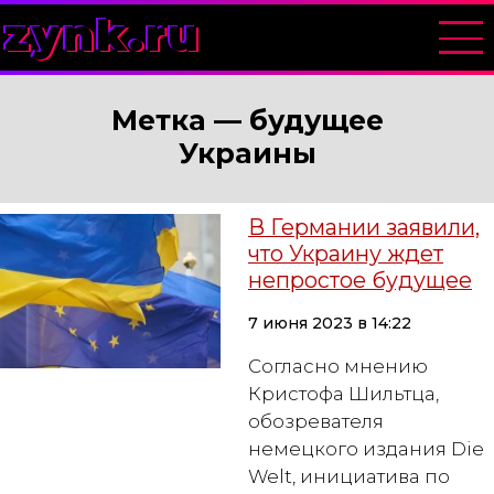
zynk.ru
Метка —
будущее
Украины
В Германии заявили,
что Украину ждет
непростое будущее
7 июня 2023 в 14:22
Согласно мнению
Кристофа Шильтца,
обозревателя
немецкого издания Die
Welt, инициатива по