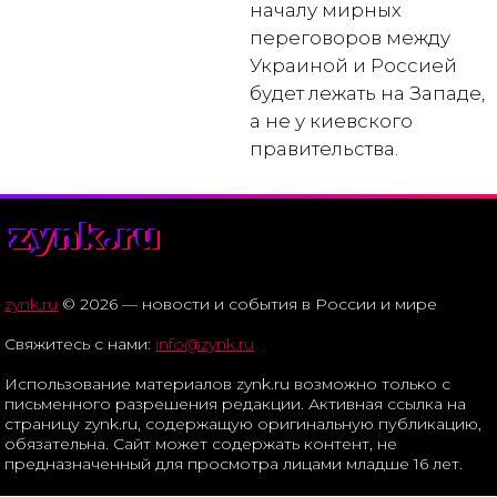
началу мирных
переговоров между
Украиной и Россией
будет лежать на Западе,
а не у киевского
правительства.
zynk.ru
zynk.ru
© 2026 — новости и события в России и мире
Свяжитесь с нами:
info@zynk.ru
Использование материалов zynk.ru возможно только с
письменного разрешения редакции. Активная ссылка на
страницу zynk.ru, содержащую оригинальную публикацию,
обязательна. Сайт может содержать контент, не
предназначенный для просмотра лицами младше 16 лет.