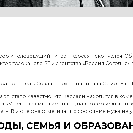
ер и телеведущий Тигран Кеосаян скончался. Об
ктор телеканала RT и агентства «Россия Сегодня»
ран отошел к Создателю», — написала Симоньян. Е
аря, стало известно, что Кеосаян находится в ком
. «У него, как многие знают, давно серьёзные п
н. В июле она отметила, что состояние мужа не у
ОДЫ, СЕМЬЯ И ОБРАЗОВА