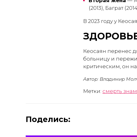
Вторая жена
— М
(2013), Баграт (201
В 2023 году у Кеос
ЗДОРОВЬ
Кеосаян перенес дв
больницу и пережил
критическим, он на
Автор: Владимир Мол
Метки:
смерть знам
Поделись: