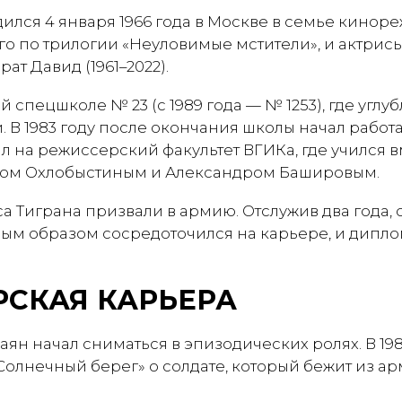
дился 4 января 1966 года в Москве в семье кино
го по трилогии «Неуловимые мстители», и актрисы
ат Давид (1961–2022).
й спецшколе № 23 (с 1989 года — № 1253), где углу
 В 1983 году после окончания школы начал работ
ил на режиссерский факультет ВГИКа, где учился 
ном Охлобыстиным и Александром Башировым.
а Тиграна призвали в армию. Отслужив два года, 
ным образом сосредоточился на карьере, и дипло
СКАЯ КАРЬЕРА
саян начал сниматься в эпизодических ролях. В 198
олнечный берег» о солдате, который бежит из а