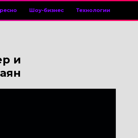
ресно
Шоу-бизнес
Технологии
ер и
саян