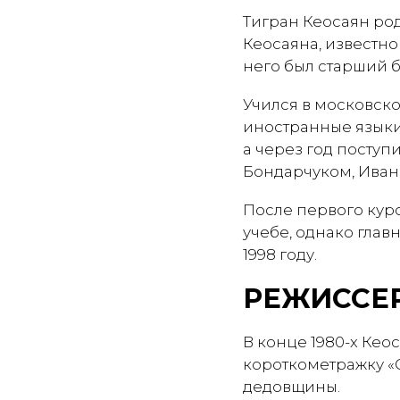
Тигран Кеосаян ро
Кеосаяна, известно
него был старший бр
Учился в московско
иностранные языки.
а через год поступ
Бондарчуком, Ива
После первого курс
учебе, однако глав
1998 году.
РЕЖИССЕР
В конце 1980-х Кео
короткометражку «С
дедовщины.