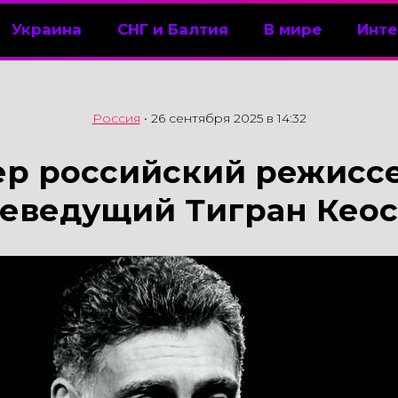
Украина
СНГ и Балтия
В мире
Инте
Россия
•
26 сентября 2025 в 14:32
р российский режисс
еведущий Тигран Кео