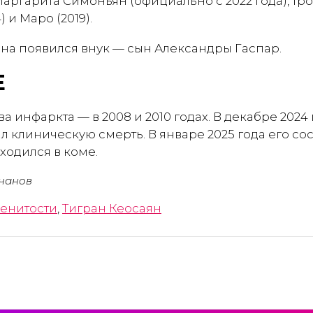
аргарита Симоньян (официально с 2022 года), тро
4) и Маро (2019).
аяна появился внук — сын Александры Гаспар.
Е
а инфаркта — в 2008 и 2010 годах. В декабре 2024 
 клиническую смерть. В январе 2025 года его со
ходился в коме.
чанов
енитости
,
Тигран Кеосаян