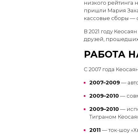
низкого рейтинга 
пришли Мария Заха
кассовые сборы — о
В 2021 году Кеоса
друзей, прошедших
РАБОТА Н
С 2007 года Кеосая
2007–2009
— авто
2009–2010
— совм
2009–2010
— испо
Тиграном Кеосая
2011
— ток-шоу «Хв