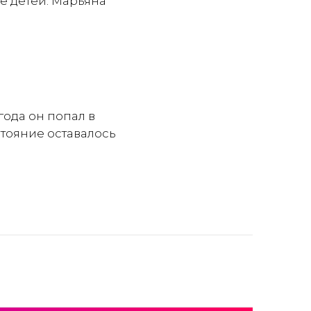
е детей: Марьяна
года он попал в
стояние оставалось