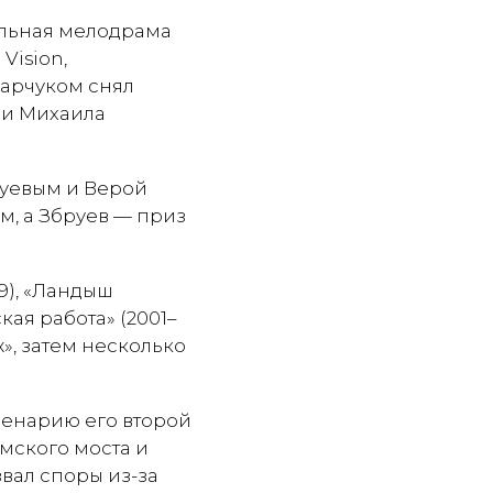
альная мелодрама
Vision,
арчуком снял
 и Михаила
руевым и Верой
м, а Збруев — приз
9), «Ландыш
кая работа» (2001–
», затем несколько
ценарию его второй
мского моста и
вал споры из-за