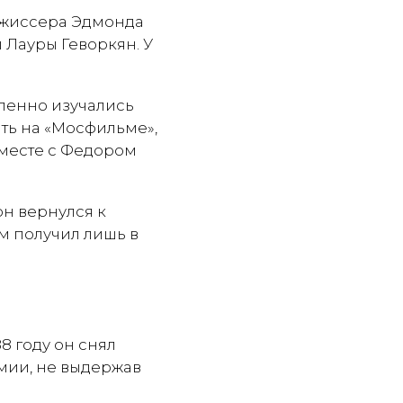
режиссера Эдмонда
 Лауры Геворкян. У
бленно изучались
ать на «Мосфильме»,
вместе с Федором
он вернулся к
м получил лишь в
8 году он снял
рмии, не выдержав