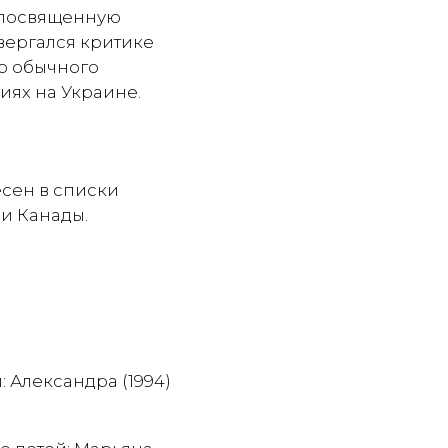
, посвященную
вергался критике
то обычного
иях на Украине.
есен в списки
и Канады.
: Александра (1994)