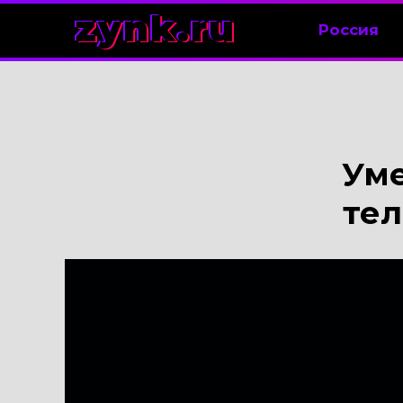
zynk.ru
Россия
Уме
тел