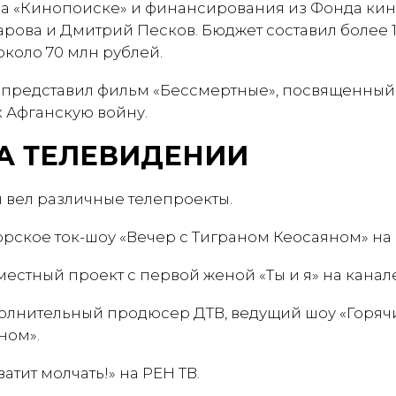
на «Кинопоиске» и финансирования из Фонда кин
рова и Дмитрий Песков. Бюджет составил более 1
коло 70 млн рублей.
ян представил фильм «Бессмертные», посвященный
 Афганскую войну.
А ТЕЛЕВИДЕНИИ
н вел различные телепроекты.
рское ток-шоу «Вечер с Тиграном Кеосаяном» на 
естный проект с первой женой «Ты и я» на канале
лнительный продюсер ДТВ, ведущий шоу «Горячи
ном».
атит молчать!» на РЕН ТВ.