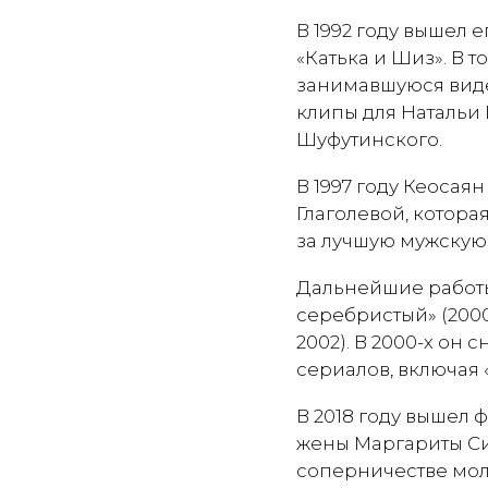
В 1992 году вышел
«Катька и Шиз». В т
занимавшуюся виде
клипы для Натальи
Шуфутинского.
В 1997 году Кеоса
Глаголевой, котор
за лучшую мужскую 
Дальнейшие работы
серебристый» (2000
2002). В 2000-х он
сериалов, включая «
В 2018 году вышел 
жены Маргариты Си
соперничестве мол