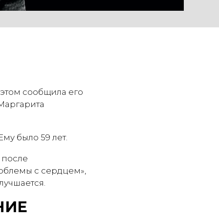
 этом сообщила его
 Маргарита
му было 59 лет.
е после
роблемы с сердцем»,
лучшается.
НИЕ