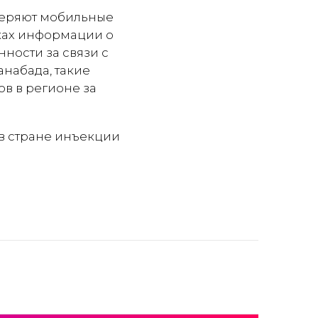
веряют мобильные
сках информации о
нности за связи с
набада, такие
в в регионе за
 в стране инъекции