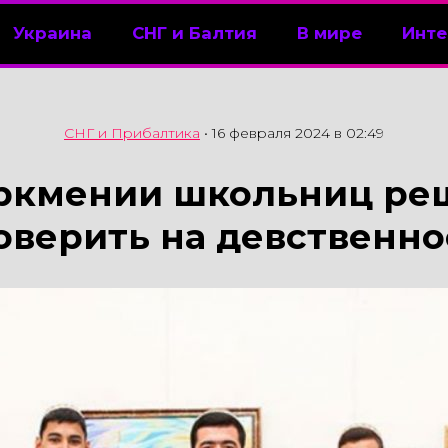
Украина
СНГ и Балтия
В мире
Инте
СНГ и Прибалтика
•
16 февраля 2024 в 02:49
уркмении школьниц ре
оверить на девственно