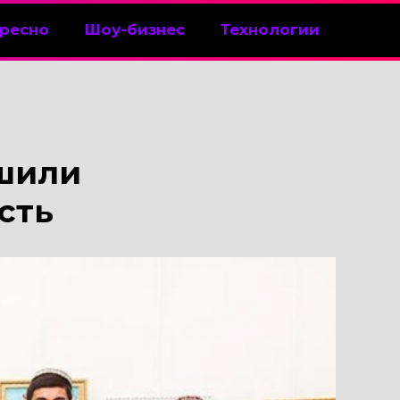
ресно
Шоу-бизнес
Технологии
шили
сть