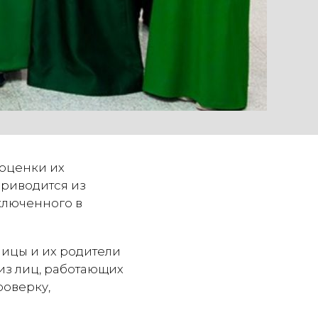
 оценки их
приводится из
включенного в
ицы и их родители
из лиц, работающих
роверку,