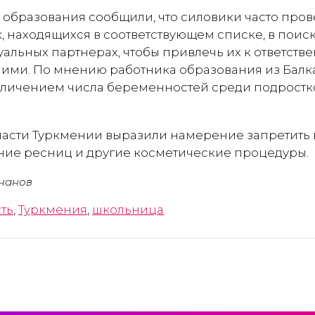
 образования сообщили, что силовики часто про
к, находящихся в соответствующем списке, в пои
альных партнерах, чтобы привлечь их к ответстве
ми. По мнению работника образования из Балка
еличением числа беременностей среди подростко
.
 власти Туркмении выразили намерение запретить
ние ресниц и другие косметические процедуры.
чанов
ть
,
Туркмения
,
школьница