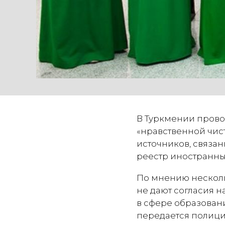
В Туркмении прово
«нравственной чис
источников, связан
реестр иностранны
По мнению несколь
не дают согласия 
в сфере образовани
передается полици