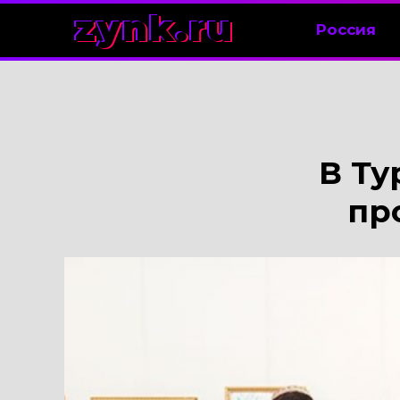
zynk.ru
Россия
В Т
пр