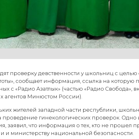
дят проверку девственности у школьниц с целью
тоты», сообщает информация, ссылка на которую 
ных с «Радио Азатлык» (частью «Радио Свобода», 
х агентов Минюстом России).
ких жителей западной части республики, школьн
на проведение гинекологических проверок. Одно 
я, заявил, что информация о тех, кто не прошел п
и и министерству национальной безопасности.