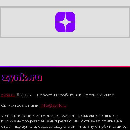
zynk.ru
zynk.ru
© 2026 — новости и события в России и мире
Свяжитесь с нами:
info@zynk.ru
Использование материалов zynk.ru возможно только с
письменного разрешения редакции. Активная ссылка на
страницу zynk.ru, содержащую оригинальную публикацию,