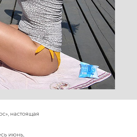
с», настоящая
есь июнь,