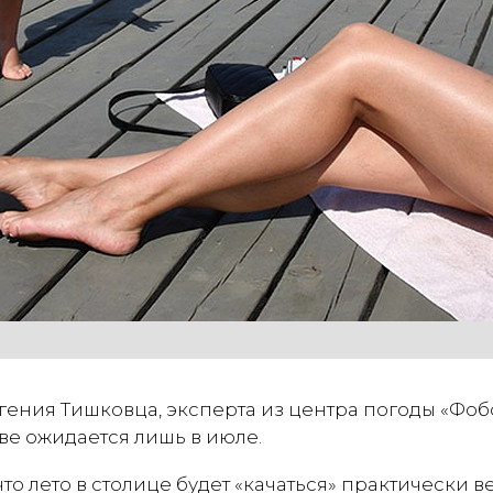
ения Тишковца, эксперта из центра погоды «Фобо
ве ожидается лишь в июле.
то лето в столице будет «качаться» практически в