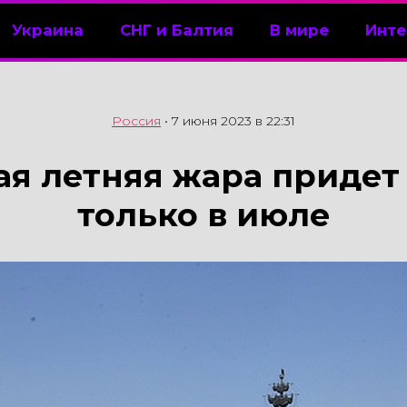
Украина
СНГ и Балтия
В мире
Инте
Россия
•
7 июня 2023 в 22:31
я летняя жара придет
только в июле