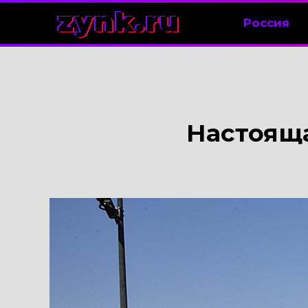
zynk.ru
Россия
Настояща