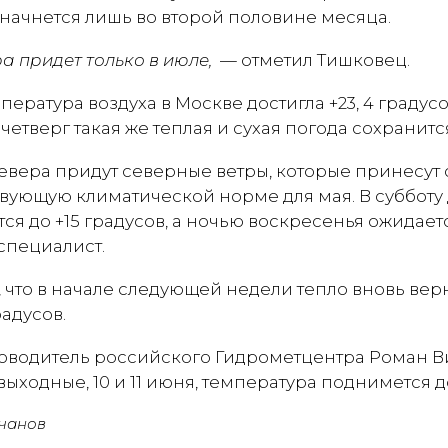
начнется лишь во второй половине месяца.
а придет только в июле,
— отметил Тишковец.
мпература воздуха в Москве достигла +23, 4 градусо
четверг такая же теплая и сухая погода сохранится
севера придут северные ветры, которые принесут
твующую климатической норме для мая. В субботу
ся до +15 градусов, а ночью воскресенья ожидае
специалист.
 что в начале следующей недели тепло вновь верн
радусов.
оводитель российского Гидрометцентра Роман В
ыходные, 10 и 11 июня, температура поднимется до
чанов