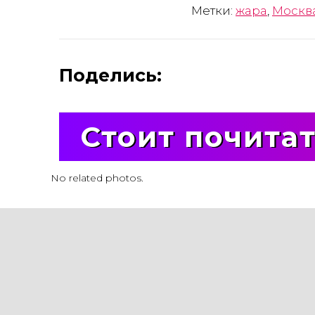
Метки:
жара
,
Москв
Поделись:
Стоит почита
No related photos.