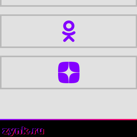
zynk.ru