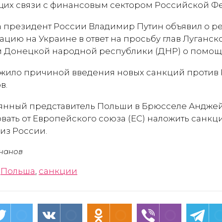
их связи с финансовым сектором Российской Ф
да президент России Владимир Путин объявил о 
цию на Украине в ответ на просьбу глав Луганс
и Донецкой народной республики (ДНР) о помощ
жило причиной введения новых санкций против 
в.
оянный представитель Польши в Брюсселе Анджей 
вать от Европейского союза (ЕС) наложить санкц
из России.
чанов
,
Польша
,
санкции