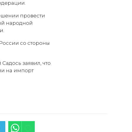
едерации.
решении провести
кой народной
и.
России со стороны
Садось заявил, что
ии на импорт