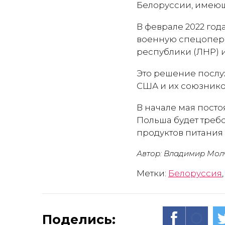
Белоруссии, имеющ
В феврале 2022 го
военную спецопера
республики (ЛНР) 
Это решение послу
США и их союзнико
В начале мая пост
Польша будет требо
продуктов питания 
Автор: Владимир Мол
Метки:
Белоруссия
Поделись: