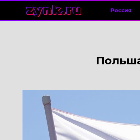
zynk.ru
Россия
Польша