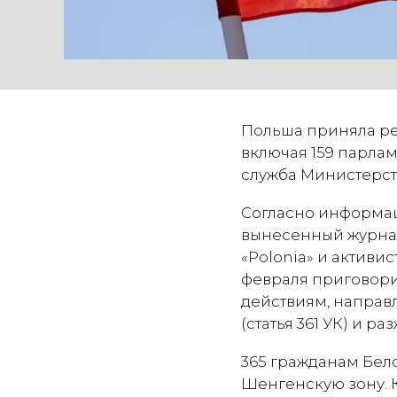
Польша приняла ре
включая 159 парлам
служба Министерст
Согласно информац
вынесенный журна
«Polonia» и активи
февраля приговори
действиям, напра
(статья 361 УК) и ра
365 гражданам Бел
Шенгенскую зону. К