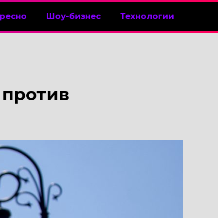
ресно
Шоу-бизнес
Технологии
 против