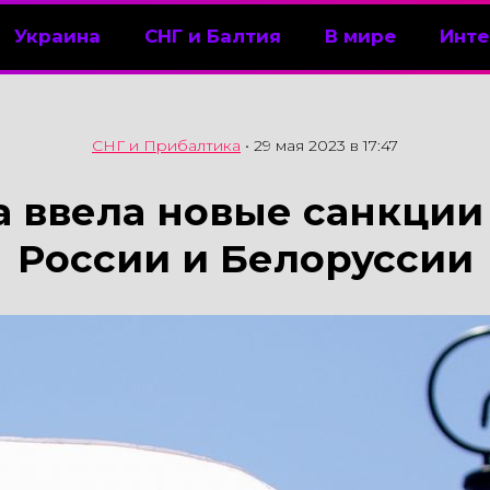
Украина
СНГ и Балтия
В мире
Инте
СНГ и Прибалтика
•
29 мая 2023 в 17:47
 ввела новые санкции
России и Белоруссии