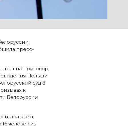
Белоруссии,
общила пресс-
ответ на приговор,
елевидения Польши
Белорусский суд 8
призывах к
ти Белоруссии
и, а также в
 16 человек из