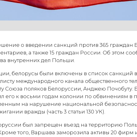
шение о введении санкций против 365 граждан 
ентариев, а также 15 граждан России. Об этом со
ва внутренних дел Польши.
ии, белорусы были включены в список санкций в 
листу международного канала общественного т
сту Союза поляков Белоруссии, Анджею Почобуту. 
л его к восьми годам колонии по обвинениям в 
вленным на нарушение национальной безопаснос
зжигании вражды (часть 3 статьи 130 УК).
оруссии был запрещен въезд на территорию Польш
роме того, Варшава заморозила активы 20 фирм и