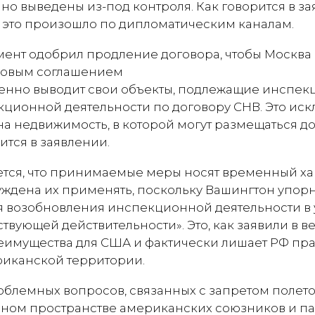
нно выведены из-под контроля. Как говорится в 
а, это произошло по дипломатическим каналам.
ент одобрил продление договора, чтобы Москва
 новым соглашением
енно выводит свои объекты, подлежащие инспек
екционной деятельности по договору СНВ. Это ис
на недвижимость, в которой могут размещаться д
ится в заявлении.
тся, что принимаемые меры носят временный ха
уждена их применять, поскольку Вашингтон упорн
я возобновления инспекционной деятельности в 
вующей действительности». Это, как заявили в ве
имущества для США и фактически лишает РФ пра
иканской территории.
блемных вопросов, связанных с запретом полет
шном пространстве американских союзников и п