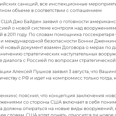
ийских санкций, все инспекционные мероприяти
лном объеме в соответствии с соглашением.
т США Джо Байден заявил о готовности американ
сией о новой системе контроля над вооружениям
й в 2011 году. По словам помощника госсекретар
и международной безопасности Бонни Дженкинс
ей новый документ взамен Договора о мерах по 
ничению стратегических наступательных вооруж
ие диалога с Россией по вопросам стратегической
ции Алексей Пушков заявил 3 августа, что Вашин
ичеству с РФ и идет на компромисс только тогда, 
Дженкинс пояснил, что концепция заключения нов
ужениями со стороны США включает в себя понима
а должны опираться на новые виды вооружений, 
 ее словам, США хотят понять, относится ли новое