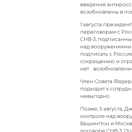
введения антиросс
возобновлены в по
1 августа президен
переговорам с Рос
СНВ-3, подписанны
над вооружениями 
подписать с Росси
сокращению и огра
нет. . возобновлен
Член Совета Федера
подходит к сотрудн
невыгодно.
Позже, 5 августа, 
контроле над воор
Вашингтон и Москв
договоре СНВ-3. По