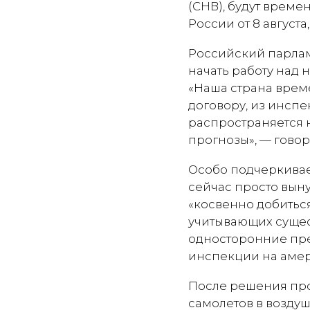
(СНВ), будут време
России от 8 август
Российский парлам
начать работу над
«Наша страна врем
договору, из инсп
распространяется 
прогнозы», — говор
Особо подчеркивае
сейчас просто вын
«косвенно добитьс
учитывающих сущест
односторонние пре
инспекции на амер
После решения про
самолетов в возду