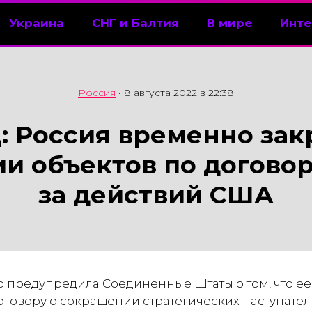
Украина
СНГ и Балтия
В мире
Инте
Россия
•
8 августа 2022 в 22:38
 Россия временно за
и объектов по договор
за действий США
 предупредила Соединенные Штаты о том, что ее
говору о сокращении стратегических наступате