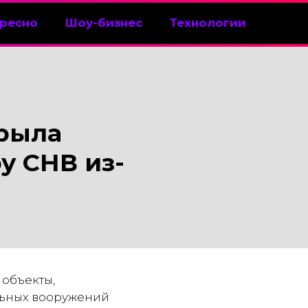
ресно
Шоу-бизнес
Технологии
крыла
у СНВ из-
 объекты,
льных вооружений