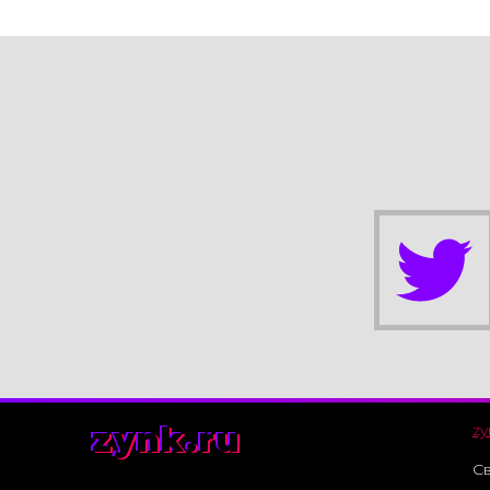
zynk.ru
zy
Св