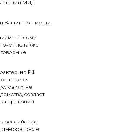
заявлении МИД
 и Вашингтон могли
циям по этому
ключение также
оговорные
рактер, но РФ
о пытается
условиях, не
домстве, создает
ва проводить
ов российских
артнеров после