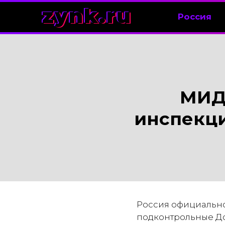
zynk.ru
Россия
МИД:
инспекци
Россия официально
подконтрольные До