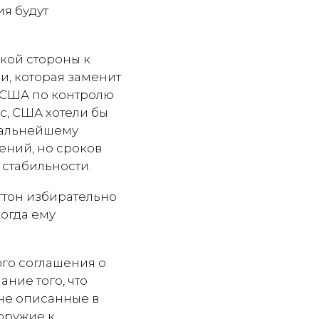
я будут
ской стороны к
и, которая заменит
я США по контролю
, США хотели бы
дальнейшему
ений, но сроков
 стабильности.
гтон избирательно
когда ему
ого соглашения о
ние того, что
не описанные в
 оружие к