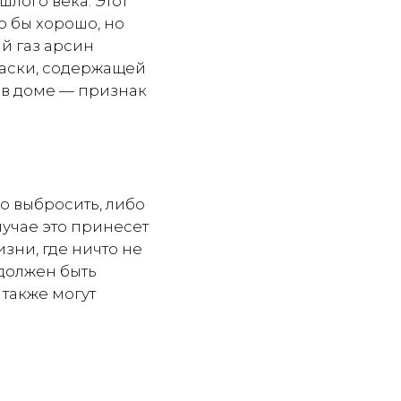
лого века. Этот
о бы хорошо, но
й газ арсин
раски, содержащей
ы в доме — признак
о выбросить, либо
лучае это принесет
зни, где ничто не
 должен быть
также могут