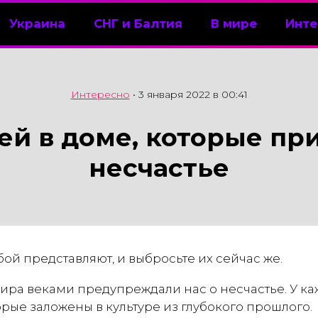
Украина
СНГ и Балтия
В мире
Инте
Интересно
•
3 января 2022 в 00:41
ей в доме, которые пр
несчастье
бой представляют, и выбросьте их сейчас же.
ира веками предупреждали нас о несчастье. У ка
орые заложены в культуре из глубокого прошлого.