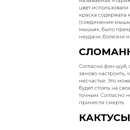
называемая «париж
цвет использовали 
краска содержала м
(соединение мышья
мышьяк, было прекр
неудачи, болезни и
СЛОМАНН
Согласно фэн-шуй,
заново настроить, 
несчастье. Это мож
будет стоять на св
точным. Согласно н
принести смерть.
КАКТУС