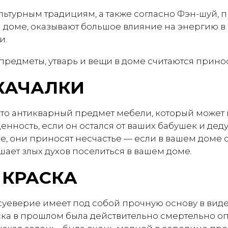
льтурным традициям, а также согласно Фэн-шуй, 
 доме, оказывают большое влияние на энергию в н
и.
предметы, утварь и вещи в доме считаются прин
КАЧАЛКИ
это антикварный предмет мебели, который может
нность, если он остался от ваших бабушек и деду
, они приносят несчастье — если в вашем доме с
ашает злых духов поселиться в вашем доме.
 КРАСКА
 суеверие имеет под собой прочную основу в вид
ска в прошлом была действительно смертельно оп