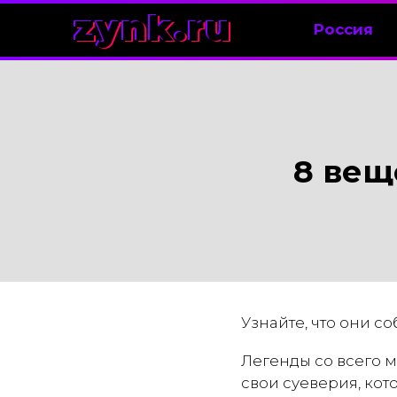
zynk.ru
Россия
8 вещ
Узнайте, что они со
Легенды со всего м
свои суеверия, кот