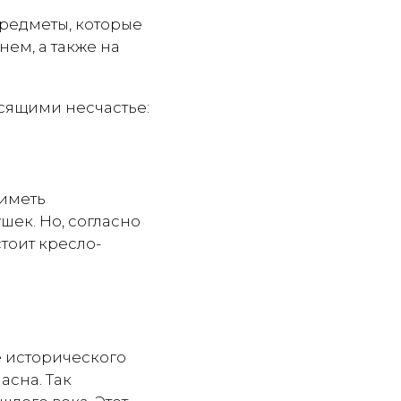
предметы, которые
ем, а также на
осящими несчастье:
 иметь
шек. Но, согласно
тоит кресло-
е исторического
асна. Так