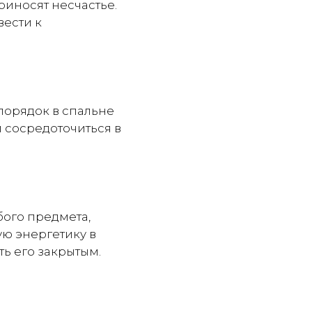
риносят несчастье.
ести к
спорядок в спальне
 сосредоточиться в
бого предмета,
ую энергетику в
ть его закрытым.