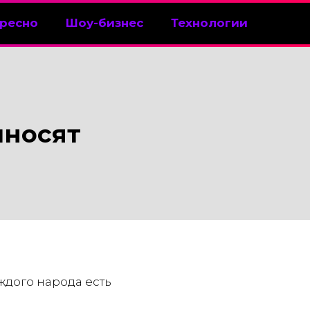
ресно
Шоу-бизнес
Технологии
иносят
ждого народа есть