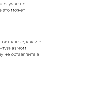
ем случае не
е это может
т так же, как и с
 энтузиазмом
у не оставляйте в