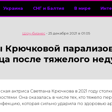
Украина
СНГ и Балтия
В мире
Инте
Шоу-бизнес
•
25 декабря 2021 в 01:05
ы Крючковой парализов
ца после тяжелого нед
ская актриса Светлана Крючкова в 2021 году столк
тями. Она оказалась в числе тех, кто тяжело пе
фекцию, которая сильно ударила по здоровью ар