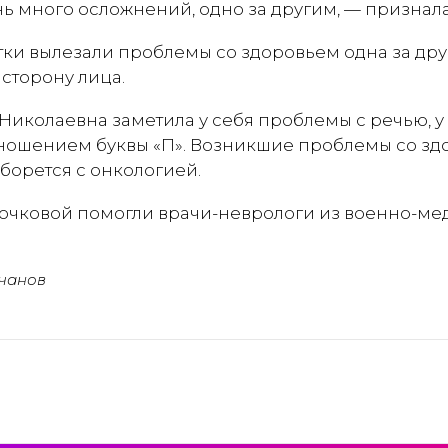
нь много осложнений, одно за другим, — признал
тки вылезали проблемы со здоровьем одна за друг
сторону лица.
 Николаевна заметила у себя проблемы с речью, у
ношением буквы «П». Возникшие проблемы со зд
а борется с онкологией.
ючковой помогли врачи-неврологи из военно-м
чанов