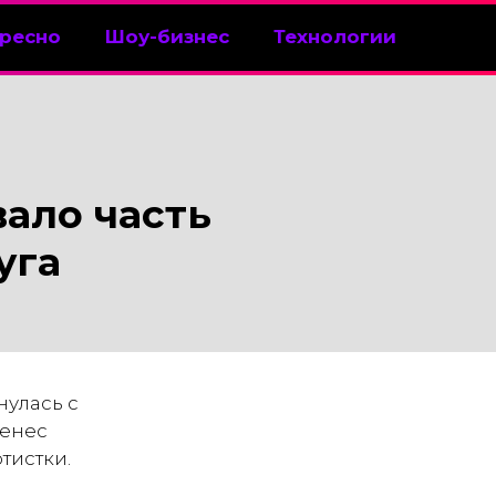
ресно
Шоу-бизнес
Технологии
ало часть
уга
нулась с
ренес
тистки.