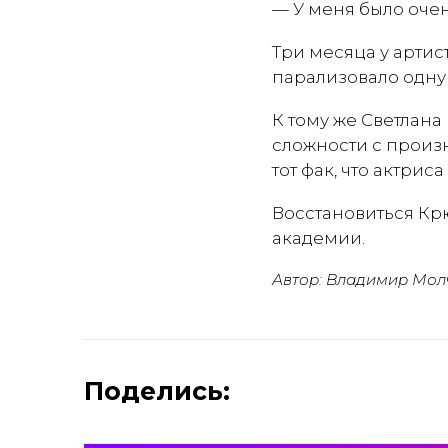
— У меня было оче
Три месяца у артис
парализовало одну 
К тому же Светлана
сложности с произ
тот фак, что актрис
Восстановиться Кр
академии.
Автор: Владимир Мол
Поделись: