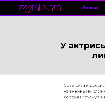
zynk.ru
Россия
У актрис
ли
Советская и россий
жизненными сложнос
коронавирусную ин