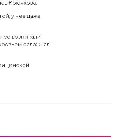
ась Крючкова.
ой, у нее даже
 нее возникали
оровьем осложнял
едицинской