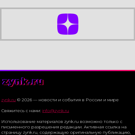
zynk.ru
zynk.ru
© 2026 — новости и события в России и мире
Свяжитесь с нами:
info@zynk.ru
Использование материалов zynk.ru возможно только с
письменного разрешения редакции. Активная ссылка на
страницу zynk.ru, содержащую оригинальную публикацию,