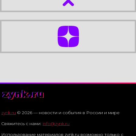
zynk.ru
zynk.ru
© 2026 — новости и события в России и мире
Свяжитесь с нами:
info@zynk.ru
Использование материалов zynk.ru возможно только с