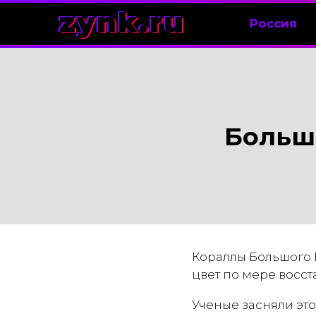
zynk.ru
Россия
Больш
Кораллы Большого 
цвет по мере восс
Ученые засняли это