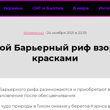
Украина
СНГ и Балтия
В мире
Инте
Интересно
•
24 ноября 2021 в 22:33
ой Барьерный риф взо
красками
Барьерного рифа размножаются и приобретают в
тановления после обесцвечивания.
 чудо природы в Тихом океане у берегов Кэрнса 