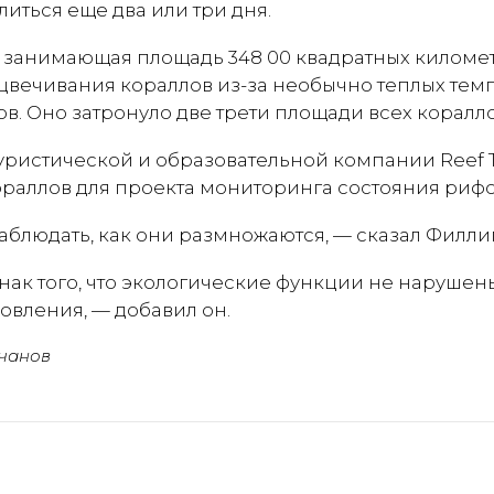
литься еще два или три дня.
, занимающая площадь 348 00 квадратных киломе
цвечивания кораллов из-за необычно теплых тем
одов. Оно затронуло две трети площади всех коралло
туристической и образовательной компании Reef 
раллов для проекта мониторинга состояния рифо
аблюдать, как они размножаются, — сказал Филли
ак того, что экологические функции не нарушен
овления, — добавил он.
чанов