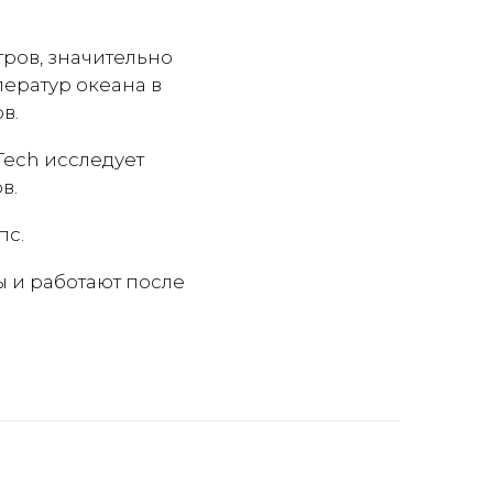
тров, значительно
ператур океана в
в.
Tech исследует
в.
пс.
ы и работают после