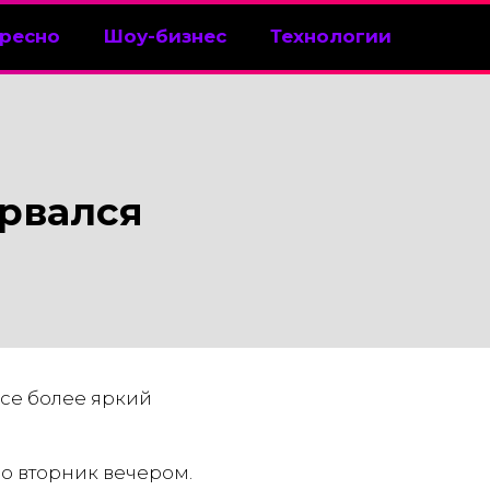
ресно
Шоу-бизнес
Технологии
рвался
се более яркий
во вторник вечером.