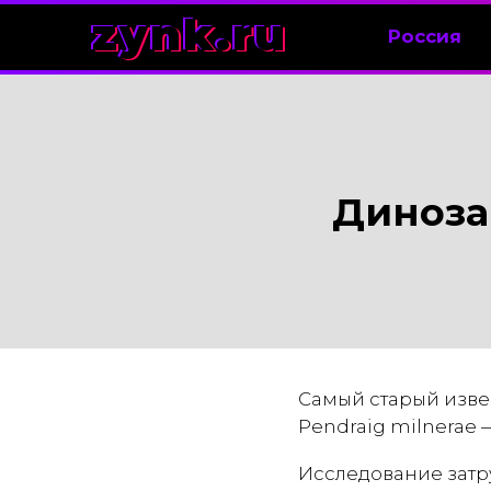
zynk.ru
Россия
Диноза
Самый старый изве
Pendraig milnerae 
Исследование затру