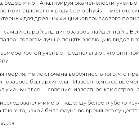
, бедер и ног. Анализируя окаменелости, ученые
тво принадлежало к роду Coelophysis — мелких х
актерных для древних хищников триасового перио
 — самый старый вид динозавров, найденный в Ве
палеонтологам лучше понять эволюцию видов в эт
размера костей ученые предполагают, что они п
ру.
ая теория. Не исключена вероятность того, что п
нозавров был архипелаг. Известно, что со време
в уменьшался — явление, известное как островна
исследователи имеют надежду более глубоко изу
а также то, какой была фауна во время его существ
чанов