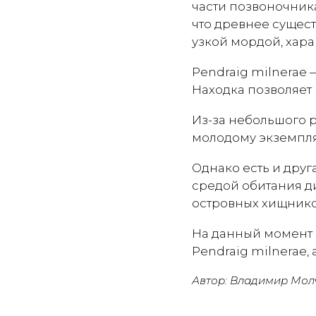
части позвоночника
что древнее сущес
узкой мордой, хар
Pendraig milnerae
Находка позволяет 
Из-за небольшого 
молодому экземпля
Однако есть и друг
средой обитания ди
островных хищнико
На данный момент 
Pendraig milnerae, 
Автор: Владимир Мол