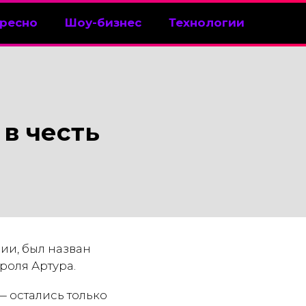
ресно
Шоу-бизнес
Технологии
в честь
ии, был назван
роля Артура.
— остались только