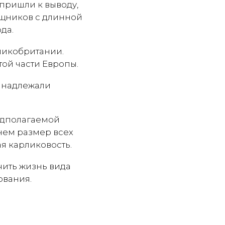
 пришли к выводу,
ищников с длинной
да.
ликобритании.
ой части Европы.
ринадлежали
редполагаемой
нем размер всех
я карликовость.
чить жизнь вида
ования.