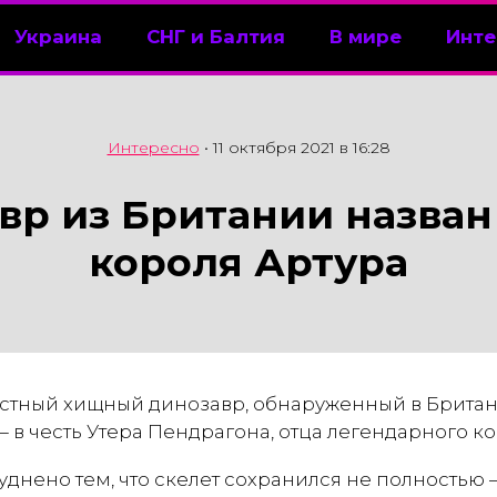
Украина
СНГ и Балтия
В мире
Инте
Интересно
•
11 октября 2021 в 16:28
вр из Британии назван 
короля Артура
стный хищный динозавр, обнаруженный в Британ
— в честь Утера Пендрагона, отца легендарного ко
днено тем, что скелет сохранился не полностью 