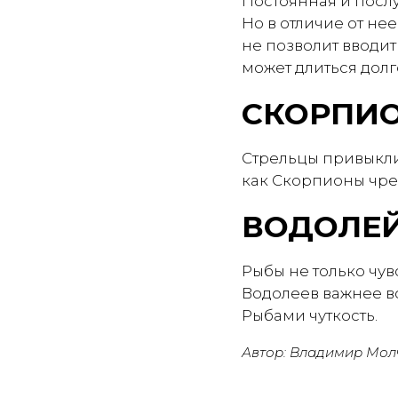
Постоянная и послу
Но в отличие от не
не позволит вводи
может длиться долг
СКОРПИО
Стрельцы привыкли
как Скорпионы чре
ВОДОЛЕЙ
Рыбы не только чув
Водолеев важнее в
Рыбами чуткость.
Автор: Владимир Мол