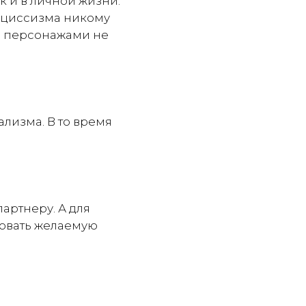
к и в личной жизни.
арциссизма никому
мя персонажами не
лизма. В то время
артнеру. А для
овать желаемую