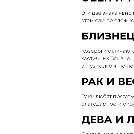
Эти два знака явно 
этом случае сложн
БЛИЗНЕЦ
Козероги отличаютс
хаотичных Близнеца
энтузиазмом, но по
РАК И В
Раки любят прятать
благодарности окру
ДЕВА И 