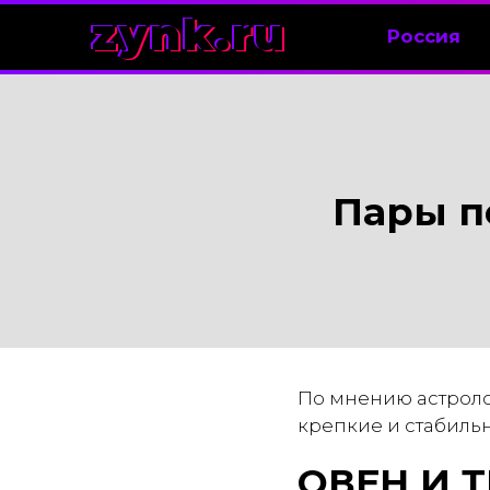
zynk.ru
Россия
Пары п
По мнению астролог
крепкие и стабиль
ОВЕН И 