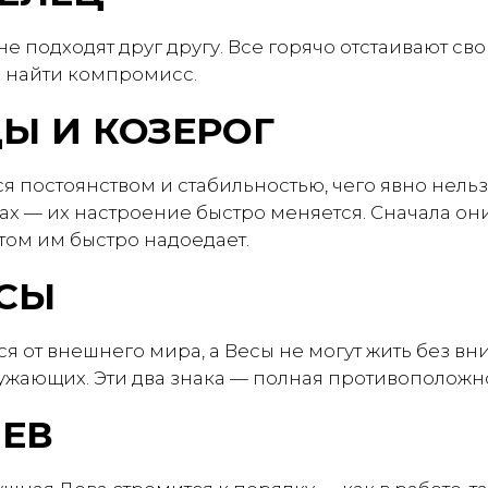
не подходят друг другу. Все горячо отстаивают св
о найти компромисс.
Ы И КОЗЕРОГ
я постоянством и стабильностью, чего явно нельз
х — их настроение быстро меняется. Сначала они 
том им быстро надоедает.
ЕСЫ
ся от внешнего мира, а Весы не могут жить без в
жающих. Эти два знака — полная противоположнос
ЛЕВ