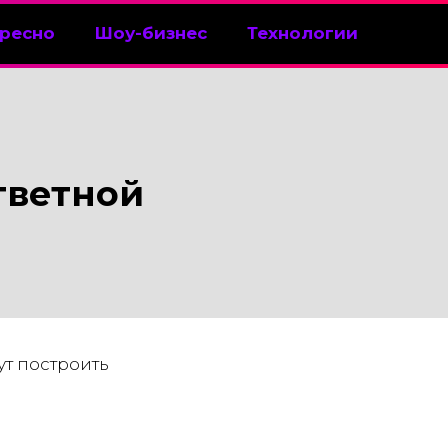
ресно
Шоу-бизнес
Технологии
тветной
ут построить