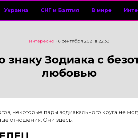
Украина
СНГ и Балтия
В мире
Инте
Интересно
•
6 сентября 2021 в 22:33
о знаку Зодиака с безо
любовью
ов, некоторые пары зодиакального круга не мог
ные отношения. Они здесь.
ТЕЛЕЦ