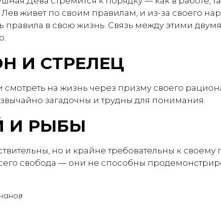
шная Дева стремится к порядку — как в работе, та
е Лев живет по своим правилам, и из-за своего н
ть правила в свою жизнь. Связь между этими дву
о.
Н И СТРЕЛЕЦ
 смотреть на жизнь через призму своего рациона
звычайно загадочны и трудны для понимания.
 И РЫБЫ
ствительны, но и крайне требовательны к своему п
сего свобода — они не способны продемонстрир
чанов