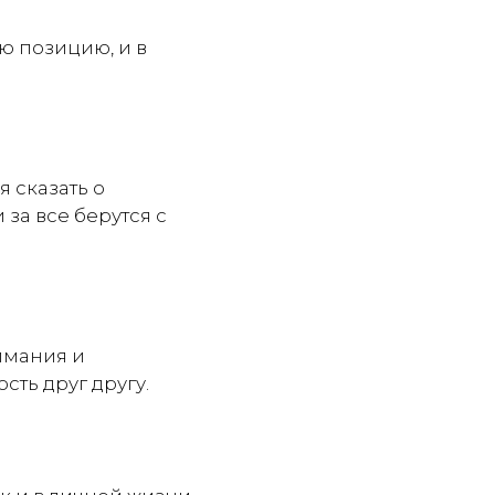
ою позицию, и в
я сказать о
за все берутся с
нимания и
ть друг другу.