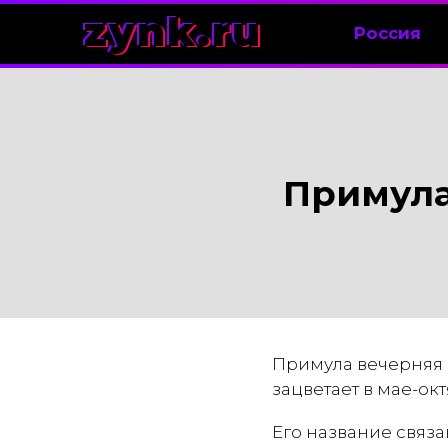
zynk.ru
Россия
Примула
Примула вечерняя 
зацветает в мае-окт
Его название связа