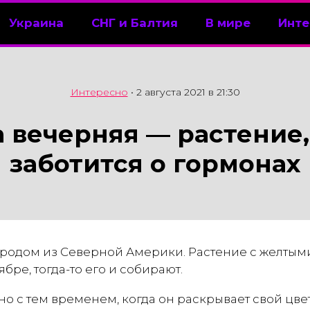
Украина
СНГ и Балтия
В мире
Инте
Интересно
•
2 августа 2021 в 21:30
 вечерняя — растение,
заботится о гормонах
родом из Северной Америки. Растение с желтым
ябре, тогда-то его и собирают.
но с тем временем, когда он раскрывает свой цве