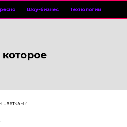
ресно
Шоу-бизнес
Технологии
 которое
и цветками
т —