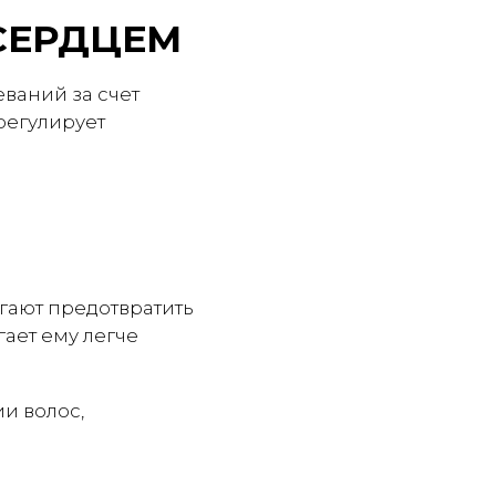
СЕРДЦЕМ
ваний за счет
регулирует
гают предотвратить
ает ему легче
и волос,