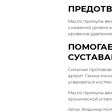
ПРЕДОТВ
Масло примулы веч
снижения уровня хо
кровяное давление
ПОМОГАЕ
СУСТАВ
Сильные противово
артрит. Гамма-лино
усваиваться костям
Масло примулы вече
хронической устало
Автор: Владимир Мол