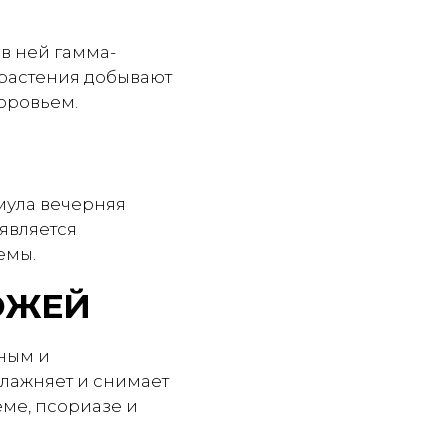
в ней гамма-
 растения добывают
оровьем.
мула вечерняя
является
емы.
ОЖЕЙ
ным и
лажняет и снимает
ме, псориазе и