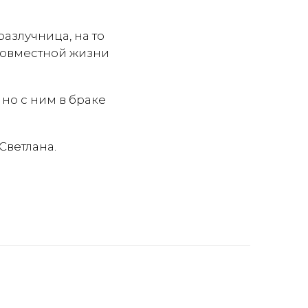
разлучница, на то
совместной жизни
 но с ним в браке
Светлана.