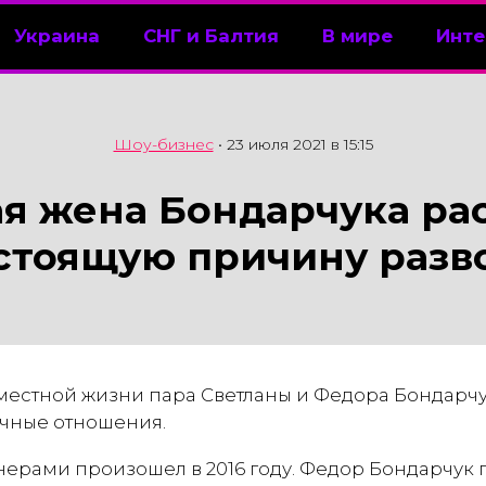
Украина
СНГ и Балтия
В мире
Инте
Шоу-бизнес
•
23 июля 2021 в 15:15
я жена Бондарчука ра
стоящую причину разв
местной жизни пара Светланы и Федора Бондарчук
чные отношения.
нерами произошел в 2016 году. Федор Бондарчук 