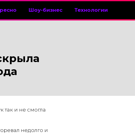
ресно
Шоу-бизнес
Технологии
скрыла
ода
 так и не смогла
горевал недолго и