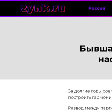
zynk.ru
Россия
Бывша
на
За долгие годы сов
построить гармони
Развод между парт