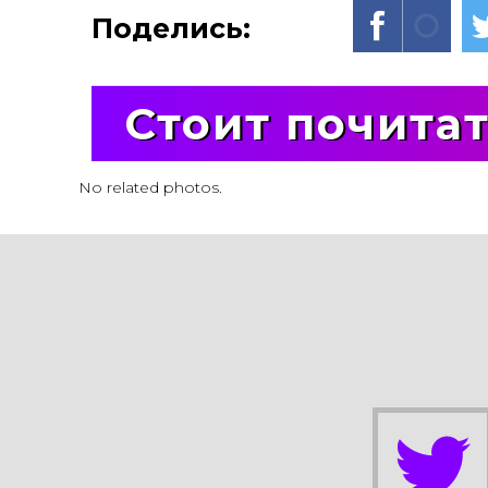
Поделись:
Стоит почита
No related photos.