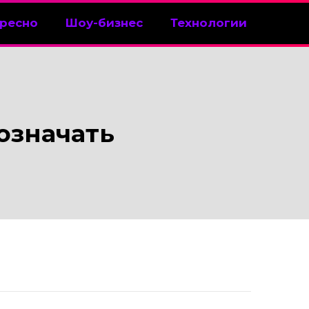
ресно
Шоу-бизнес
Технологии
означать