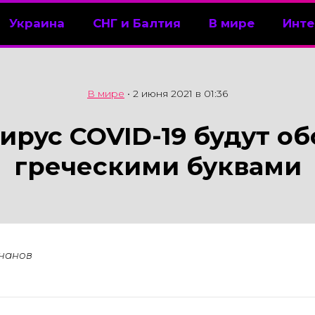
Украина
СНГ и Балтия
В мире
Инте
В мире
•
2 июня 2021 в 01:36
ирус COVID-19 будут об
греческими буквами
чанов