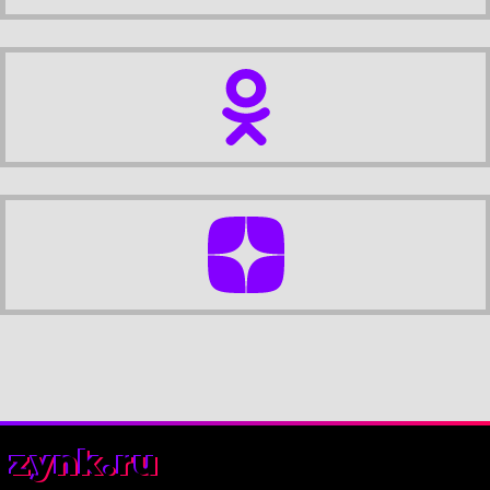
zynk.ru