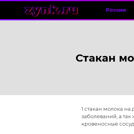
zynk.ru
Россия
Стакан мо
1 стакан молока на
заболеваний, а так
кровеносные сосуд