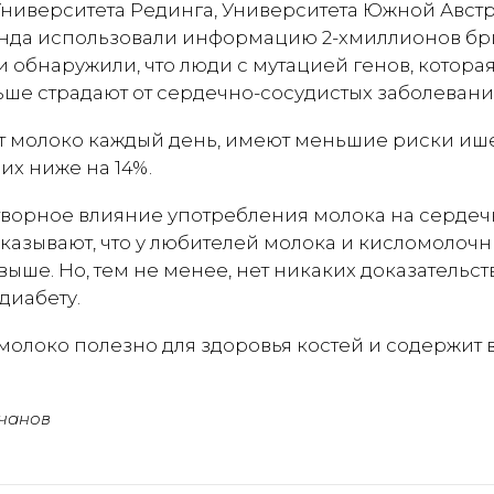
Университета Рединга, Университета Южной Авст
нда использовали информацию 2-хмиллионов бр
 обнаружили, что люди с мутацией генов, которая
ьше страдают от сердечно-сосудистых заболевани
т молоко каждый день, имеют меньшие риски и
их ниже на 14%.
творное влияние употребления молока на сердеч
казывают, что у любителей молока и кисломолочн
ыше. Но, тем не менее, нет никаких доказательств
диабету.
 молоко полезно для здоровья костей и содержит в
чанов