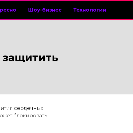
ресно
Шоу-бизнес
Технологии
н защитить
вития сердечных
может блокировать