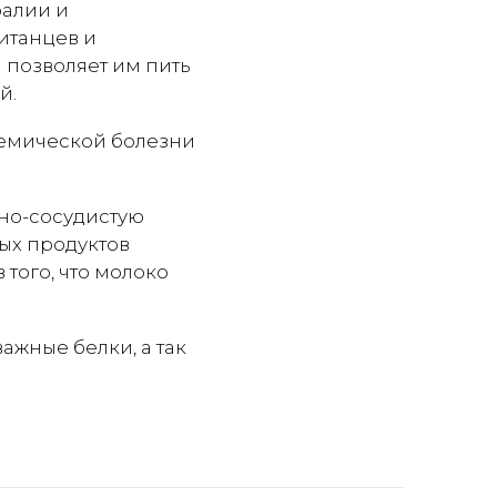
ралии и
итанцев и
 позволяет им пить
й.
шемической болезни
но-сосудистую
ых продуктов
 того, что молоко
ажные белки, а так