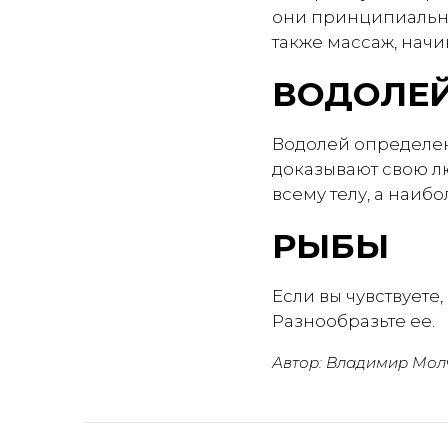
они принципиальны 
также массаж, начи
ВОДОЛЕ
Водолей определен
доказывают свою лю
всему телу, а наиб
РЫБЫ
Если вы чувствуете
Разнообразьте ее.
Автор: Владимир Мол