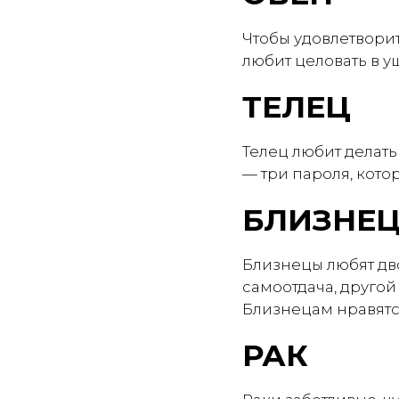
Чтобы удовлетворит
любит целовать в уш
ТЕЛЕЦ
Телец любит делать
— три пароля, кото
БЛИЗНЕ
Близнецы любят дв
самоотдача, другой
Близнецам нравятся
РАК