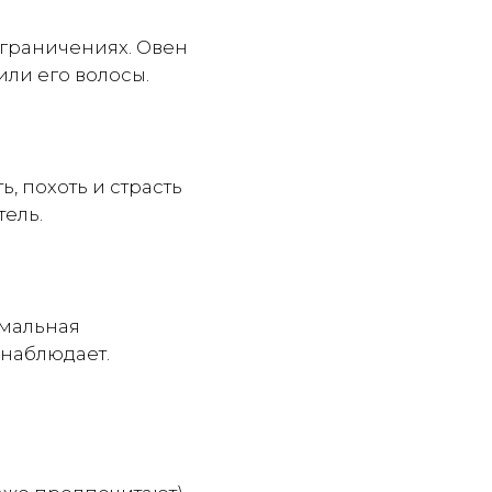
ограничениях. Овен
дили его волосы.
, похоть и страсть
тель.
имальная
 наблюдает.