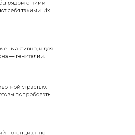
обы рядом с ними
ют себя такими. Их
ень активно, и для
она — гениталии.
вотной страстью.
готовы попробовать
ий потенциал, но