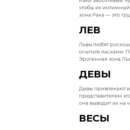
Раки заботливые, ч
чтобы их интимный
зона Рака — это гру
ЛЕВ
Львы любят роскошь
осыпьте ласками. По
Эрогенная зона Ль
ДЕВЫ
Девы привлекают вс
представителем это
она выводит их на 
ВЕСЫ