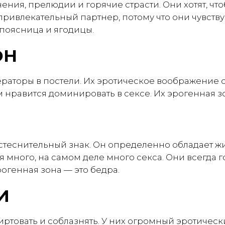
ения, прелюдии и горячие страсти. Они хотят, чт
привлекательный партнер, потому что они чувству
поясница и ягодицы.
ОН
аторы в постели. Их эротическое воображение оч
м нравится доминировать в сексе. Их эрогенная з
стеснительный знак. Он определенно обладает жи
 много, на самом деле много секса. Они всегда 
эрогенная зона — это бедра.
И
ртовать и соблазнять. У них огромный эротическ