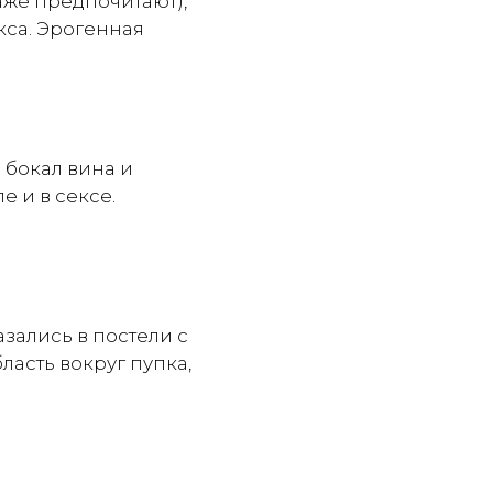
аже предпочитают),
кса. Эрогенная
 бокал вина и
е и в сексе.
азались в постели с
ласть вокруг пупка,