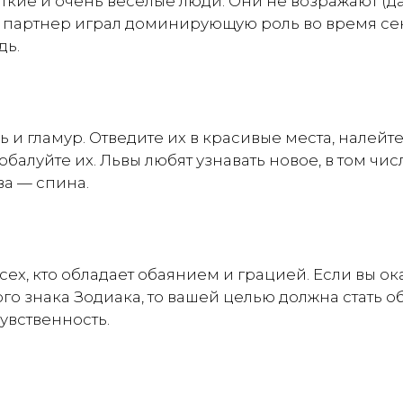
уткие и очень веселые люди. Они не возражают (д
 партнер играл доминирующую роль во время се
дь.
 и гламур. Отведите их в красивые места, налейте
балуйте их. Львы любят узнавать новое, в том числ
ва — спина.
ех, кто обладает обаянием и грацией. Если вы ок
го знака Зодиака, то вашей целью должна стать об
чувственность.