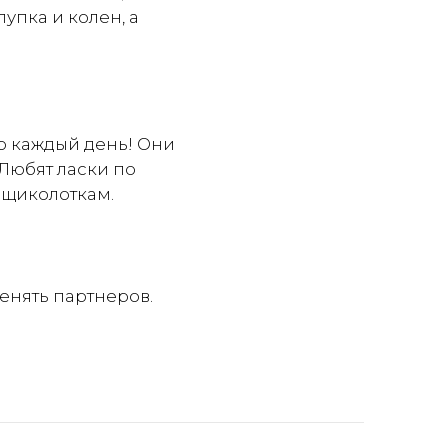
упка и колен, а
о каждый день! Они
 Любят ласки по
 щиколоткам.
менять партнеров.