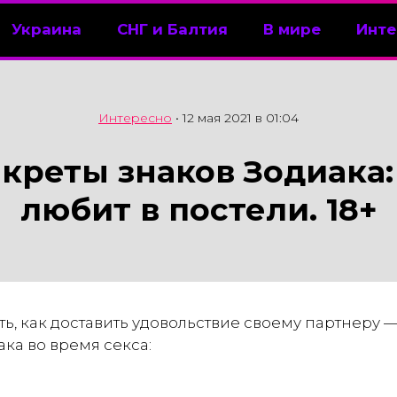
Украина
СНГ и Балтия
В мире
Инте
Интересно
•
12 мая 2021 в 01:04
креты знаков Зодиака:
любит в постели. 18+
ть, как доставить удовольствие своему партнеру — 
ка во время секса: