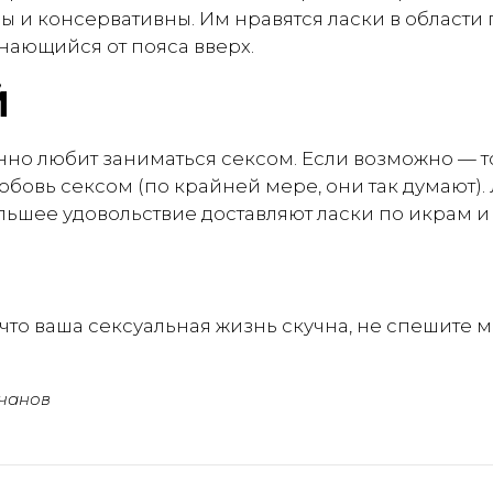
и консервативны. Им нравятся ласки в области п
нающийся от пояса вверх.
Й
но любит заниматься сексом. Если возможно — т
бовь сексом (по крайней мере, они так думают).
ольшее удовольствие доставляют ласки по икрам и
, что ваша сексуальная жизнь скучна, не спешите 
чанов