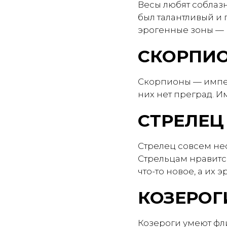
Весы любят соблазн
был талантливый и 
эрогенные зоны — 
СКОРПИ
Скорпионы — импер
них нет преград. И
СТРЕЛЕЦ
Стрелец совсем не
Стрельцам нравится
что-то новое, а их 
КОЗЕРОГ
Козероги умеют фли