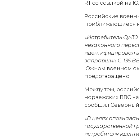
RT со ссылкой на 
Российские военные
приближающиеся к
«
Истребитель Су-30
незаконного перес
идентифицировал в
заправщик С-135 В
Южном военном окр
предотвращено.
Между тем, россий
норвежских ВВС на
сообщил Северный 
«
В целях опознава
государственной гр
истребителя идент