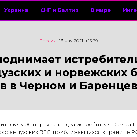
Украина
СНГ и Балтия
В мире
Инте
Россия
•
13 мая 2021 в 13:29
поднимает истребител
узских и норвежских 
в в Черном и Баренце
тель Су-30 перехватил два истребителя Dassault 
 французских ВВС, приближавшихся к границе РФ