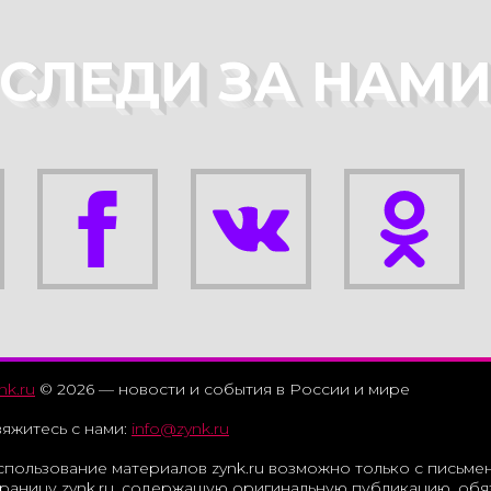
СЛЕДИ ЗА НАМ
nk.ru
© 2026 — новости и события в России и мире
яжитесь с нами:
info@zynk.ru
спользование материалов zynk.ru возможно только с письме
раницу zynk.ru, содержащую оригинальную публикацию, обяз