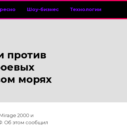
ресно
Шоу-бизнес
Технологии
и против
боевых
вом морях
Mirage 2000 и
. Об этом сообщил