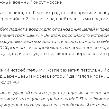
Южный военный округ России.
 заявили, что 11 мая их радары обнаружили возд
 российской границе над нейтральными водами 
 был поднят в воздух для опознавания целей и п
ечения границы. <…> Экипаж российского истреби
оздушные цели как два тактических самолета «М
ВС Франции – и сопровождал их через Черное мор
уге, подчеркнув, что незаконное пересечение 
ский истребитель МиГ-31 перехватил патрульный 
д Баренцевым морем, который двигался к границ
флот РФ.
ния воздушной цели и предотвращения незаконно
аницы был поднят истребитель МиГ-31. <…> Экипа
ифицировал воздушную цель как базовый патруль