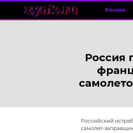
zynk.ru
Россия
Россия 
франц
самолето
Российский истреби
самолет-заправщик