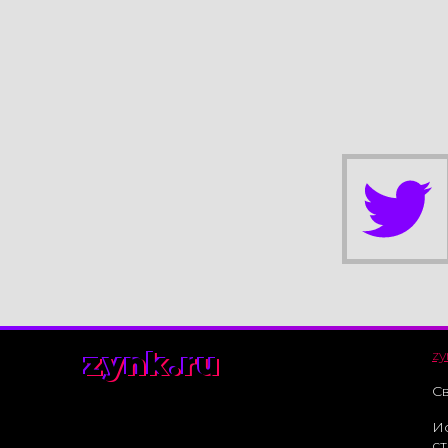
zynk.ru
zy
Св
И
ст