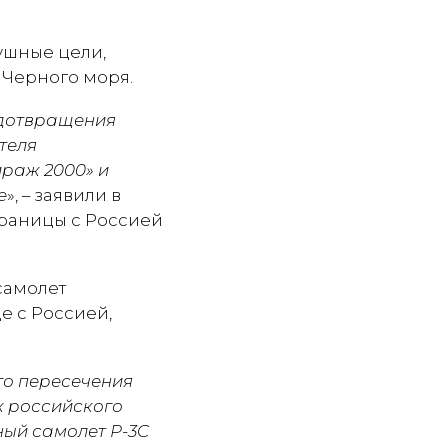
ушные цели,
Черного моря.
редотвращения
теля
ираж 2000» и
е
», – заявили в
границы с Россией
самолет
е с Россией,
го пересечения
ж российского
ный самолет P-3C