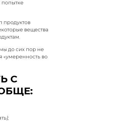
и попытке
п продуктов
некоторые вещества
дуктам.
мы до сих пор не
ся «умеренность во
Ь С
ОБЩЕ:
ть);