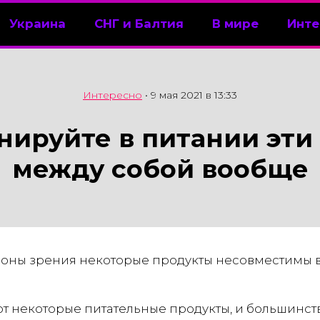
Украина
СНГ и Балтия
В мире
Инте
Интересно
•
9 мая 2021 в 13:33
нируйте в питании эти
между собой вообще
роны зрения некоторые продукты несовместимы 
ют некоторые питательные продукты, и большинст