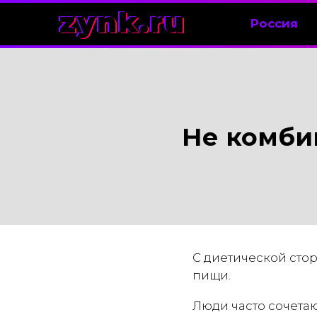
zynk.ru
Россия
Не комби
С диетической сто
пищи.
Люди часто сочета