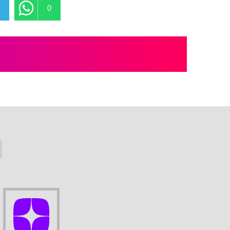
0
0
И