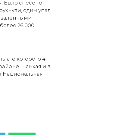
ч. Было снесено
 рухнули, один упал
поваленными
более 26 000
льтате которого 4
 районе Шанхая и в
а Национальная