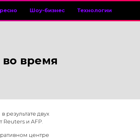
ресно
Шоу-бизнес
Технологии
 во время
в результате двух
 Reuters и AFP.
стративном центре