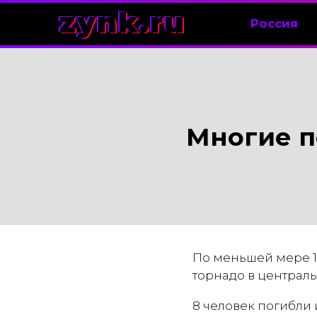
zynk.ru
Россия
Многие п
По меньшей мере 12
торнадо в централь
8 человек погибли 