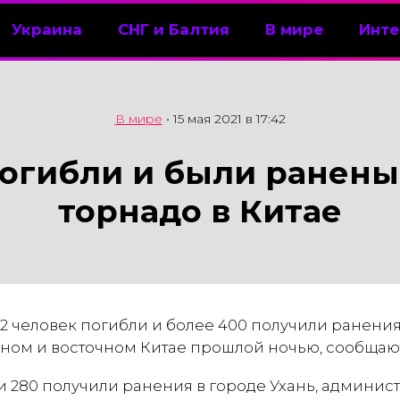
Украина
СНГ и Балтия
В мире
Инте
В мире
•
15 мая 2021 в 17:42
огибли и были ранены
торнадо в Китае
 человек погибли и более 400 получили ранения 
ном и восточном Китае прошлой ночью, сообщают
и 280 получили ранения в городе Ухань, админи