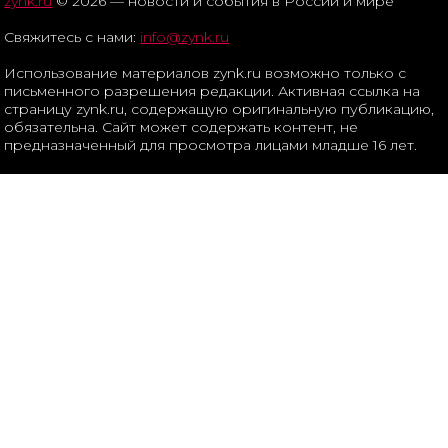
zynk.ru
© 2026 — новости и события в России и мире
Свяжитесь с нами:
info@zynk.ru
Использование материалов zynk.ru возможно только с
письменного разрешения редакции. Активная ссылка на
страницу zynk.ru, содержащую оригинальную публикацию,
обязательна. Сайт может содержать контент, не
предназначенный для просмотра лицами младше 16 лет.