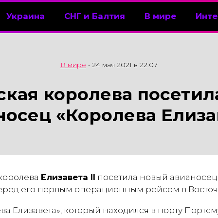
Украина
СНГ и Балтия
В мире
Инте
В мире
•
24 мая 2021 в 22:07
ская королева посетил
носец «Королева Елиза
 королева
Елизавета II
посетила новый авианосе
еред его первым операционным рейсом в Восточ
а Елизавета», который находился в порту Портсму