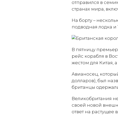
отправился в семим
странах мира, вкл
На борту – несколь
подводная лодка и 
В пятницу премье
рейс корабля в Во
жестом для Китая,
Авианосец, которы
долларов), был наз
британцы одержали
Великобритания не
своей новой внешне
ответ на растущее 