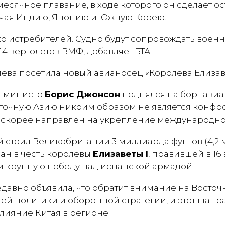
есячное плавание, в ходе которого он сделает ос
ючая Индию, Японию и Южную Корею.
ко истребителей. Судно будут сопровождать воен
14 вертолетов ВМФ, добавляет БТА.
р-министр
Борис Джонсон
поднялся на борт авиан
сточную Азию никоим образом не является конф
 а скорее направлен на укрепление международно
й стоил Великобритании 3 миллиарда фунтов (4,2
ван в честь королевы
Елизаветы I
, правившей в 16 
 крупную победу над испанской армадой.
давно объявила, что обратит внимание на Восточ
й политики и оборонной стратегии, и этот шаг р
влияние Китая в регионе.