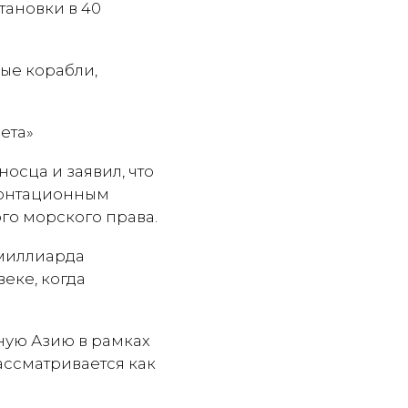
тановки в 40
ные корабли,
осца и заявил, что
ронтационным
го морского права.
 миллиарда
веке, когда
ную Азию в рамках
ассматривается как