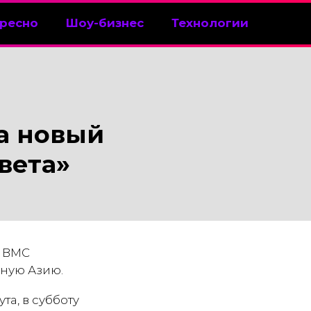
ресно
Шоу-бизнес
Технологии
а новый
вета»
ц ВМС
ную Азию.
та, в субботу