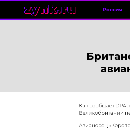
zynk.ru
Россия
Британ
авиа
Как сообщает DPA,
Великобритании п
Авианосец «Королев