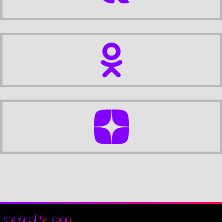
zynk.ru