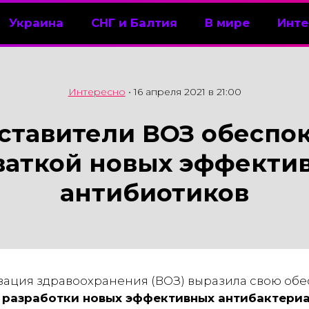
Украина
СНГ и Балтия
В мире
Инте
Интересно
•
16 апреля 2021 в 21:00
ставители ВОЗ обеспо
ваткой новых эффекти
антибиотиков
ация здравоохранения (ВОЗ) выразила свою обе
 разработки новых эффективных антибактери