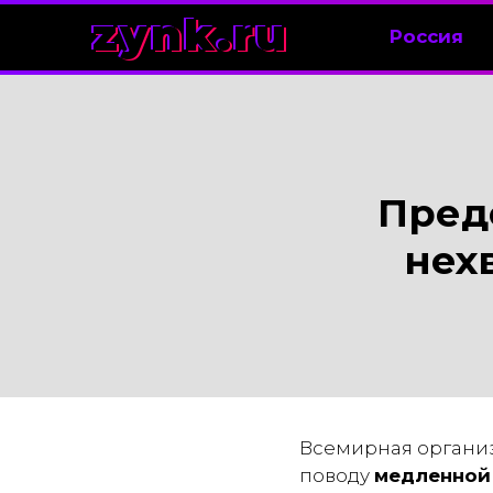
zynk.ru
Россия
Пред
нех
Всемирная организ
поводу
медленной