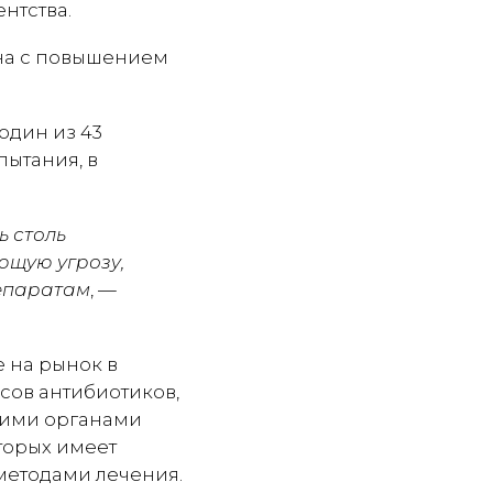
нтства.
на с повышением
один из 43
пытания, в
 столь
ющую угрозу,
репаратам
, —
е на рынок в
сов антибиотиков,
ющими органами
торых имеет
методами лечения.