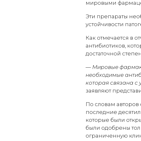
мировыми фармаце
Эти препараты нео
устойчивости пато
Как отмечается в о
антибиотиков, кото
достаточной степен
— Мировые фармако
необходимые антиб
которая связана с
заявляют представи
По словам авторов 
последние десятиле
которые были откр
были одобрены толь
ограниченную клин