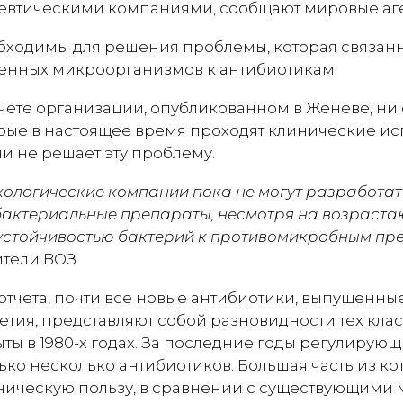
втическими компаниями, сообщают мировые аге
бходимы для решения проблемы, которая связан
генных микроорганизмов к антибиотикам.
тчете организации, опубликованном в Женеве, ни 
рые в настоящее время проходят клинические ис
и не решает эту проблему.
логические компании пока не могут разработать
актериальные препараты, несмотря на возраста
 устойчивостью бактерий к противомикробным п
тели ВОЗ.
отчета, почти все новые антибиотики, выпущенны
тия, представляют собой разновидности тех клас
ыты в 1980-х годах. За последние годы регулиру
ко несколько антибиотиков. Большая часть из ко
ическую пользу, в сравнении с существующими 