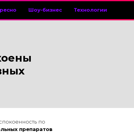
ресно
Шоу-бизнес
Технологии
коены
вных
спокоенность по
альных препаратов