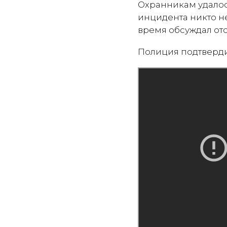
Охранникам удалось
инцидента никто не
время обсуждал от
Полиция подтверди