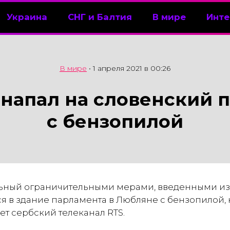
Украина
СНГ и Балтия
В мире
Инте
В мире
•
1 апреля 2021 в 00:26
напал на словенский 
с бензопилой
ьный ограничительными мерами, введенными из-
я в здание парламента в Любляне с бензопилой, к
ет сербский телеканал RTS.