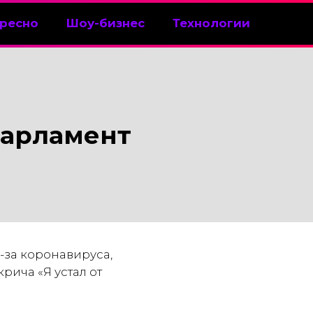
ресно
Шоу-бизнес
Технологии
парламент
за коронавируса,
рича «Я устал от