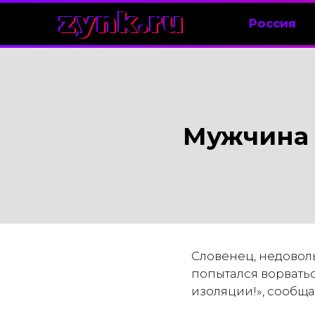
zynk.ru
Россия
Мужчина 
Словенец, недовол
попытался ворватьс
изоляции!», сообща