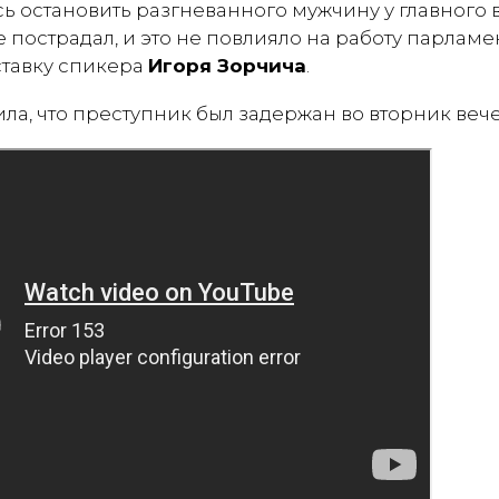
 остановить разгневанного мужчину у главного вх
 пострадал, и это не повлияло на работу парламен
ставку спикера
Игоря Зорчича
.
ла, что преступник был задержан во вторник веч