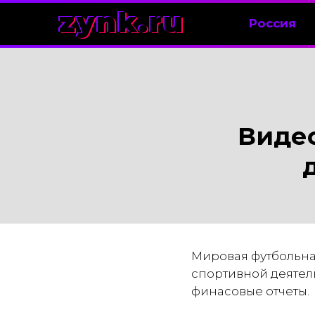
zynk.ru
Россия
Виде
Мировая футбольная
спортивной деятель
финасовые отчеты.