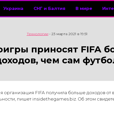
Украина
СНГ и Балтия
В мире
Инте
Технологии
•
23 марта 2021 в 19:51
оигры приносят FIFA б
доходов, чем сам футбо
 организация FIFA получила больше доходов от в
ности, пишет insidethegames.biz. Об этом свидет