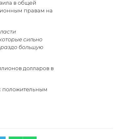
авила в общей
нзионным правам на
бласти
 которые сильно
гораздо большую
ллионов долларов в
 с положительным