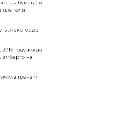
летная бумага) и
 платки и
еты, некоторые
015 году, когда
ь эмбарго на
ничила транзит