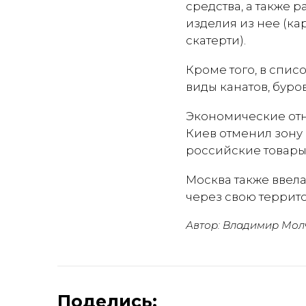
средства, а также р
изделия из нее (ка
скатерти).
Кроме того, в спис
виды канатов, буро
Экономические отн
Киев отменил зону 
российские товары
Москва также ввела
через свою террит
Автор: Владимир Мол
Поделись: