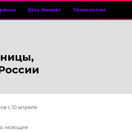
ресно
Шоу-бизнес
Технологии
еницы,
 России
в с 10 апреля.
ло, моющие