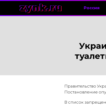
zynk.ru
Россия
Украи
туалет
Правительство Укра
Постановление опу
В список запрещен