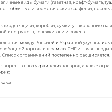
азличные виды бумаги (газетная, крафт-бумага, туа
ртон, обычные и косметические салфетки, носовые
ок входят ящики, коробки, сумки, упаковочные пак
вой инструмент, тележки, оси и колеса.
ошения между Россией и Украиной ухудшились в 2
свободной торговли в рамках СНГ и начал вводит
. Список ограничений постепенно расширяется.
 запрет на ввоз украинских товаров, а также огра
орию.
чанов