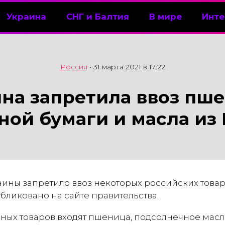
Украина
СНГ и Балтия
В мире
Инте
Россия
•
31 марта 2021 в 17:22
на запретила ввоз пш
ной бумаги и масла из
ины запретило ввоз некоторых российских товаро
бликовано на сайте правительства.
ных товаров входят пшеница, подсолнечное мас