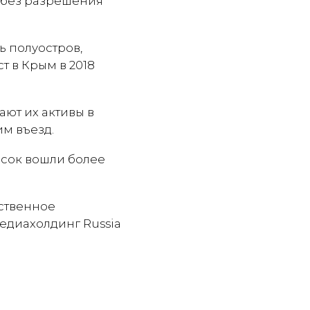
у без разрешения
ь полуостров,
т в Крым в 2018
ют их активы в
им въезд.
сок вошли более
рственное
едиахолдинг Russia