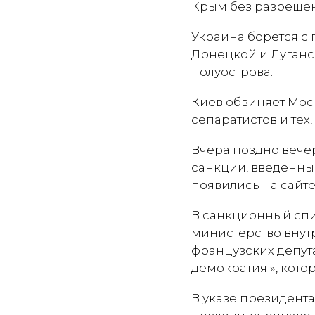
Крым без разрешен
Украина борется с
Донецкой и Луганс
полуострова.
Киев обвиняет Моск
сепаратистов и тех
Вчера поздно веч
санкции, введенны
появились на сайте
В санкционный спи
министерство внутр
французских депут
демократия », кото
В указе президента