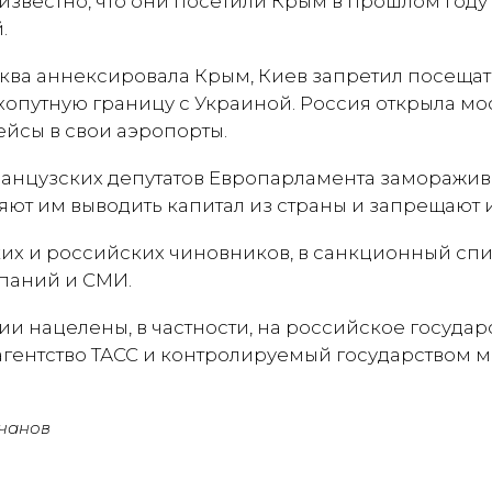
 известно, что они посетили Крым в прошлом год
.
сква аннексировала Крым, Киев запретил посещат
хопутную границу с Украиной. Россия открыла мос
ейсы в свои аэропорты.
анцузских депутатов Европарламента заморажива
яют им выводить капитал из страны и запрещают 
х и российских чиновников, в санкционный спи
паний и СМИ.
и нацелены, в частности, на российское госуда
ентство ТАСС и контролируемый государством м
чанов