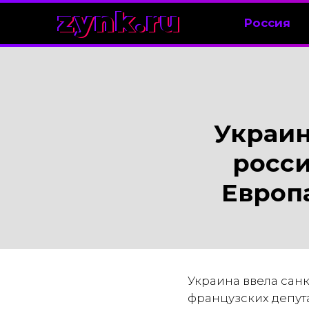
zynk.ru
Россия
Украин
росси
Европ
Украина ввела сан
французских депут