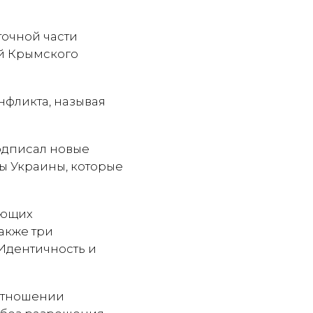
точной части
ой Крымского
нфликта, называя
дписал новые
ы Украины, которые
яющих
акже три
Идентичность и
 отношении