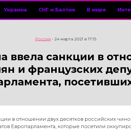
Украина
СНГ и Балтия
В мире
Инте
Россия
•
24 марта 2021 в 17:15
а ввела санкции в от
ян и французских деп
арламента, посетивши
кции в отношении двух десятков российских чино
атов Европарламента, которые посетили оккупи