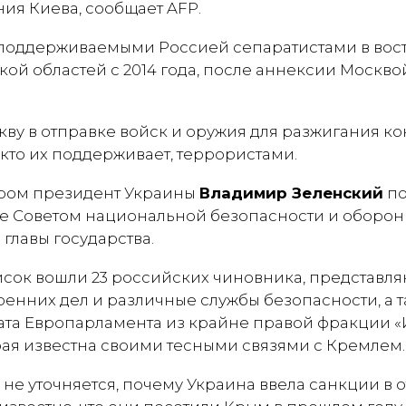
ия Киева, сообщает AFP.
 поддерживаемыми Россией сепаратистами в вос
кой областей с 2014 года, после аннексии Москв
ву в отправке войск и оружия для разжигания ко
, кто их поддерживает, террористами.
ером президент Украины
Владимир Зеленский
по
е Советом национальной безопасности и оборон
 главы государства.
сок вошли 23 российских чиновника, представл
енних дел и различные службы безопасности, а т
ата Европарламента из крайне правой фракции «
рая известна своими тесными связями с Кремлем.
 не уточняется, почему Украина ввела санкции в