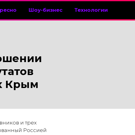
ресно
Шоу-бизнес
Технологии
ношении
утатов
х Крым
вников и трех
рованный Россией