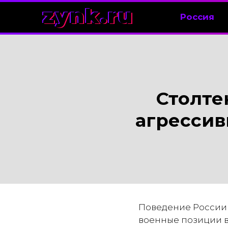
zynk.ru
Россия
Столте
агрессив
Поведение России 
военные позиции в