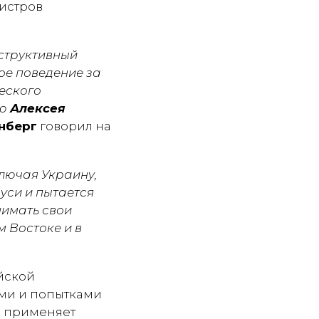
истров
нструктивный
ое поведение за
еского
ию
Алексея
нберг
говорил на
ключая Украину,
уси и пытается
нимать свои
 Востоке и в
йской
ми и попытками
ия применяет