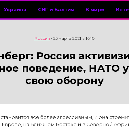
Украина
СНГ и Балтия
В мире
Инте
Россия
•
25 марта 2021 в 16:10
нберг: Россия активиз
ное поведение, НАТО 
свою оборону
становится все более агрессивным, и она стреми
 Европе, на Ближнем Востоке и в Северной Африк