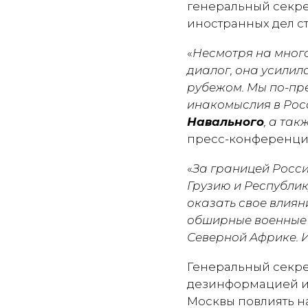
генеральный секр
иностранных дел с
«
Несмотря на много
диалог, она усилил
рубежом. Мы по-пр
инакомыслия в Рос
Навального
, а та
пресс-конференци
«
За границей Росси
Грузию и Республи
оказать свое влия
обширные военные п
Северной Африке. 
Генеральный секре
дезинформацией и
Москвы повлиять на