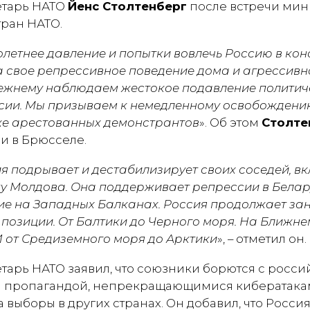
етарь НАТО
Йенс Столтенберг
после встречи мин
тран НАТО.
летнее давление и попытки вовлечь Россию в ко
а свое репрессивное поведение дома и агрессивн
ежнему наблюдаем жестокое подавление политич
сии. Мы призываем к немедленному освобожден
кже арестованных демонстрантов
». Об этом
Столте
и в Брюсселе.
я подрывает и дестабилизирует своих соседей, в
ку Молдова. Она поддерживает репрессии в Белар
ние на Западных Балканах. Россия продолжает за
озиции. От Балтики до Черного моря. На Ближнем
И от Средиземного моря до Арктики
», – отметил он.
тарь НАТО заявил, что союзники борются с росси
 пропагандой, непрекращающимися кибератака
 выборы в других странах. Он добавил, что Росс