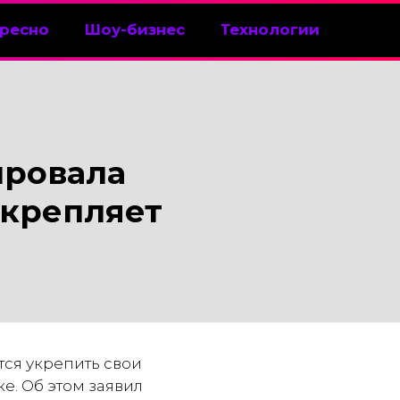
ресно
Шоу-бизнес
Технологии
ировала
укрепляет
тся укрепить свои
е. Об этом заявил