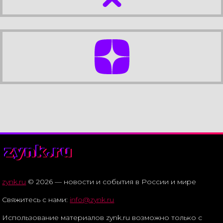
zynk.ru
zynk.ru
© 2026 — новости и события в России и мире
Свяжитесь с нами:
info@zynk.ru
Использование материалов zynk.ru возможно только с