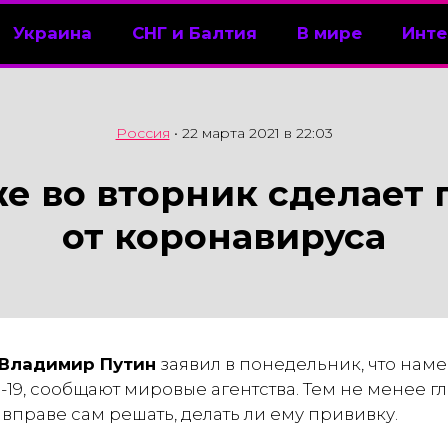
Украина
СНГ и Балтия
В мире
Инте
Россия
•
22 марта 2021 в 22:03
е во вторник сделает
от коронавируса
Владимир Путин
заявил в понедельник, что наме
-19, сообщают мировые агентства. Тем не менее гла
праве сам решать, делать ли ему прививку.