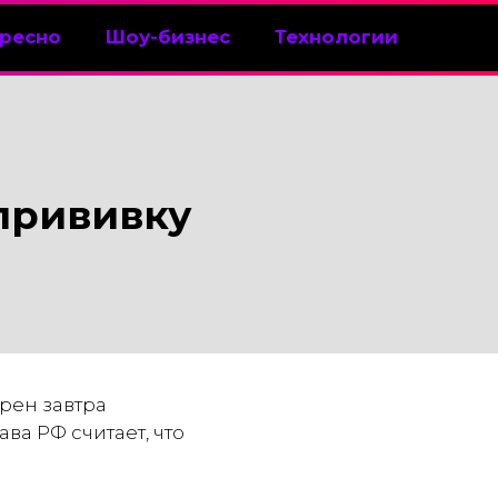
ресно
Шоу-бизнес
Технологии
 прививку
рен завтра
ва РФ считает, что