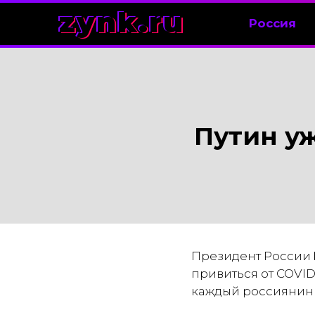
zynk.ru
Россия
Путин уж
Президент России
привиться от COVID
каждый россиянин в