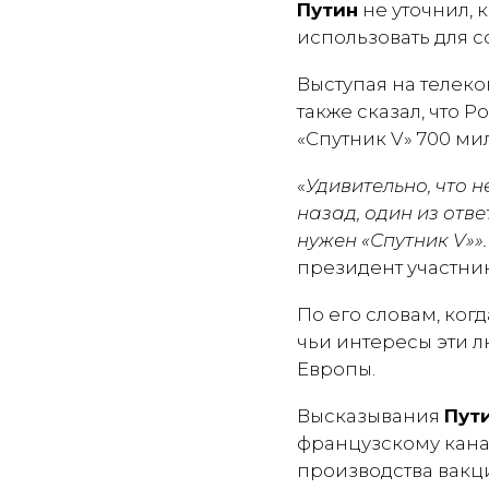
Путин
не уточнил, 
использовать для 
Выступая на телек
также сказал, что 
«Спутник V» 700 ми
«
Удивительно, что 
назад, один из отв
нужен «Спутник V»»
президент участни
По его словам, ког
чьи интересы эти 
Европы.
Высказывания
Пут
французскому канал
производства вакц