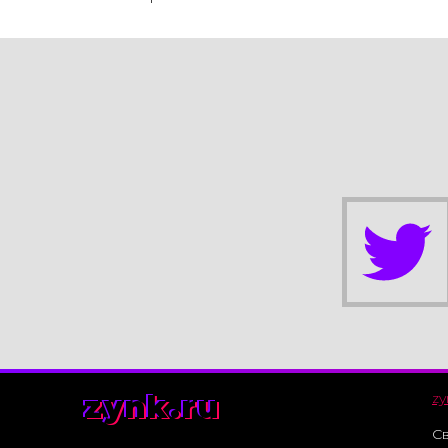
zynk.ru
zy
Св