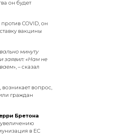
ва он будет
против COVID, он
оставку вакцины
квально минуту
и заявил: «Нам не
ываем
», – сказал
 возникает вопрос,
или граждан
ерри Бретона
о увеличению
мунизация в ЕС