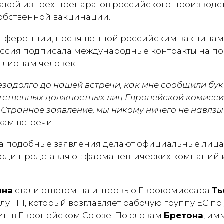
какой из трех препаратов российского производст
собственной вакцинации.
онференции, посвященной российским вакцинам 
Россия подписала международные контракты на п
ллионам человек.
незадолго до нашей встречи, как мне сообщили бу
етственных должностных лиц Европейской комисси
. Странное заявление, мы никому ничего не навяз
кам встречи.
да подобные заявления делают официальные лица,
люди представляют: фармацевтических компаний 
ина
стали ответом на интервью Еврокомиссара
Ть
у TF1, который возглавляет рабочую группу ЕС п
ин в Европейском Союзе. По словам
Бретона
, им