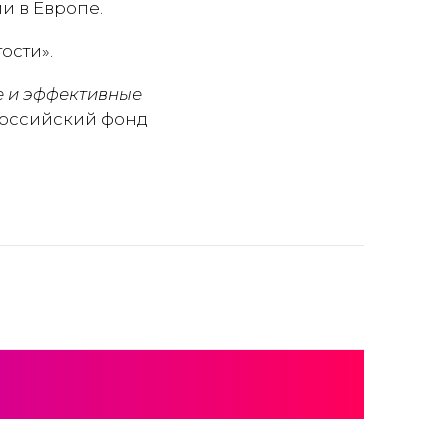
и в Европе.
ости».
е и эффективные
 Российский фонд